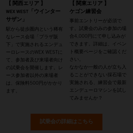
【 関東エリア 】
【 関西エリア 】
ケゴン練習会
WEX WEST「ウインター
サザン」
事前エントリーが必須で
す。試乗会のみの参加の場
駅から徒歩圏内という稀有
合4,000円にて申し込みが
なレース会場「プラザ阪
できます。詳細は、イベン
下」で実施されるエンデュ
ト概要ページをご確認くだ
ーロレースのWEX WESTに
さい。
て、参加者及び来場者向け
なかなか一般の人が立ち入
の試乗会を開催します。レ
ることができない採石場で
ース参加者以外の来場者
実施される、練習会で最新
は、保険料500円がかかり
エンデューロマシンを試し
ます。
てみませんか？
試乗会の詳細はこちら