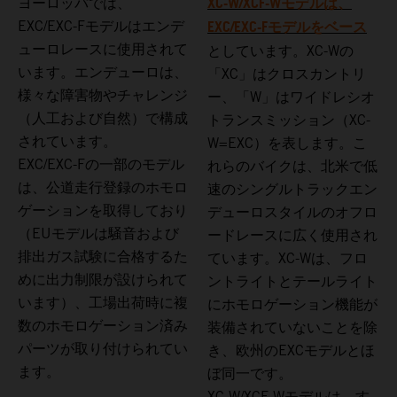
XC-W/XCF-Wモデルは、
ヨーロッパでは、
EXC/EXC-Fモデルをベース
EXC/EXC-Fモデルはエンデ
ューロレースに使用されて
としています。XC-Wの
います。エンデューロは、
「XC」はクロスカントリ
様々な障害物やチャレンジ
ー、「W」はワイドレシオ
（人工および自然）で構成
トランスミッション（XC-
されています。
W=EXC）を表します。こ
EXC/EXC-Fの一部のモデル
れらのバイクは、北米で低
は、公道走行登録のホモロ
速のシングルトラックエン
ゲーションを取得しており
デューロスタイルのオフロ
（EUモデルは騒音および
ードレースに広く使用され
排出ガス試験に合格するた
ています。XC-Wは、フロ
めに出力制限が設けられて
ントライトとテールライト
います）、工場出荷時に複
にホモロゲーション機能が
数のホモロゲーション済み
装備されていないことを除
パーツが取り付けられてい
き、欧州のEXCモデルとほ
ます。
ぼ同一です。
XC-W/XCF-Wモデルは、す