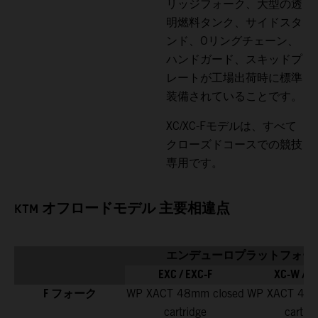
リッジフォーク、大型の透
明燃料タンク、サイドスタ
ンド、Oリングチェーン、
ハンドガード、スキッドプ
レートが工場出荷時に標準
装備されていることです。
XC/XC-Fモデルは、すべて
クローズドコースでの競技
専用です。
KTM オフロードモデル 主要相違点
エンデューロプラットフォー
EXC / EXC-F
XC-W / X
F フォーク
WP XACT 48mm closed
WP XACT 48m
cartridge
cartrid