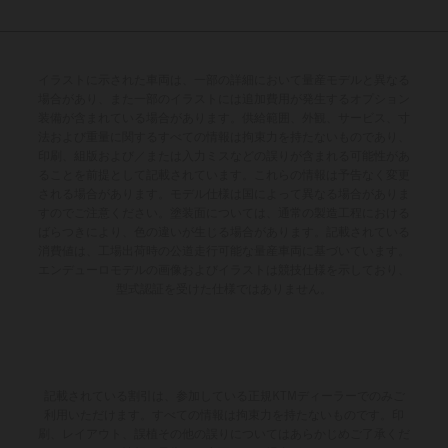
イラストに示された車両は、一部の詳細において量産モデルと異なる
場合があり、また一部のイラストには追加費用が発生するオプション
装備が含まれている場合があります。供給範囲、外観、サービス、寸
法および重量に関するすべての情報は拘束力を持たないものであり、
印刷、組版および／または入力ミスなどの誤りが含まれる可能性があ
ることを前提として記載されています。これらの情報は予告なく変更
される場合があります。モデル仕様は国によって異なる場合がありま
すのでご注意ください。塗装面については、通常の製造工程における
ばらつきにより、色の違いが生じる場合があります。記載されている
消費値は、工場出荷時の公道走行可能な量産車両に基づいています。
エンデューロモデルの画像およびイラストは競技仕様を示しており、
型式認証を受けた仕様ではありません。
記載されている割引は、参加している正規KTMディーラーでのみご
利用いただけます。すべての情報は拘束力を持たないものです。印
刷、レイアウト、誤植その他の誤りについてはあらかじめご了承くだ