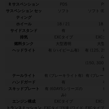
R サスペンション
PDS
PDS
サスペンション セッ
ソフト
ソフト (EX
ティング
ホイール
18 / 21
18 / 
サイドスタンド
有
有
排気
EXCタイプ
EXCタ
燃料タンク
大型透明
大型透
ヘッドライト
有 (ハイビーム有)
有 (125, 2
ム有
(150, 300
無)
テールライト
有 (ブレーキライト有)
有 (ブレーキ
ハンドガード
有
有
スキッドプレート
有 (6DAYSシリーズの
有
み)
エンジン構成
EXCタイプ
EXCタ
トランスミッション
EXCタイプ6速 (ワイド
EXCタイプ6