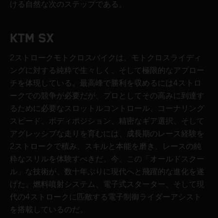
ける自然な次のステップである。
KTM SX
2ストロークモトクロスバイクは、モトクロスライディ
ングに対する純粋で生々しく、そして極限的なアプロー
チを体現している。最高峰で勝利を収めるには4ストロ
ークでの競争が必要だが、プロとしてその高みに到達す
るために必要なスロットルコントロール、コーナリング
スピード、ボディポジション、精密なギア選択、そして
アグレッシブな走りを育むには、成長期のレース経験を
2ストロークで積み、スキルと本能を磨き、レースの純
粋なスリルを体験すべきだ。今、この「オールドスクー
ル」な技術が、数十年ぶりに現代へと飛躍的な進化を遂
げた。燃料噴射システム、電子式スターター、そして現
代の4ストロークに匹敵する電子制御ライダーアシスト
を搭載しているのだ。