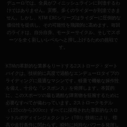
デューロでは、全員がフィニッシュラインに到達するわ
けではありません。実際、多くのライダーが到達できま
せん。しかし、KTM EXCシリーズはライダーに圧倒的な
優位性を提供し、その可能性を飛躍的に高めます。毎回
のライドは、自分自身、モーターサイクル、そしてスポ
ーツを全く新しいレベルへと押し上げるための挑戦で
す。
KTMの革新的な業界をリードする2ストローク・ダート
バイクは、技術的に高度で過酷なエンデューロタイプの
ライディングに最適なマシンです。軽量で機敏な操作性
を備え、十分な「レスポンス」を発揮します。本質的
に、このスポーツの最も過酷な障害物を征服するために
必要なすべてが備わっています。2ストロークモデル
（125ccから300cc）すべてに採用された革新的なスロ
ットルボディインジェクション（TBI）技術により、標
高や走行条件に関わらず、瞬時に純粋なパワーを発揮し