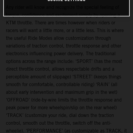
Any rider will know and recognize the special feeling of
torque, confidence and excitement simply by opening a
KTM throttle. There are times however when riders or
racers will want a little more, or a little less. This is where
the useful Ride Modes allow customization through
variations of traction control, throttle response and other
electronics influencing power delivery. The traditional
options across the range include: ‘SPORT’ (has the most
direct throttle control, allows respectable drifts and a
perceptible amount of slippage) ‘STREET’ (keeps things
smooth for comfortable, controllable riding) ‘RAIN’ (all
about early intervention and maximum grip in the wet)
‘OFFROAD’ (ride-by-wire limits the throttle response and
peak power for more wheelspin/slip on the rear wheel)
‘TRACK’ (customize your ride, dial down the traction
control, smooth out the throttle, switch off the anti-
wheelie). ‘PERFORMANCE’ (as customizable as TRACK, it