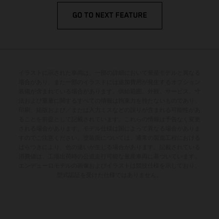
GO TO NEXT FEATURE
イラストに示された車両は、一部の詳細において量産モデルと異なる
場合があり、また一部のイラストには追加費用が発生するオプション
装備が含まれている場合があります。供給範囲、外観、サービス、寸
法および重量に関するすべての情報は拘束力を持たないものであり、
印刷、組版および／または入力ミスなどの誤りが含まれる可能性があ
ることを前提として記載されています。これらの情報は予告なく変更
される場合があります。モデル仕様は国によって異なる場合がありま
すのでご注意ください。塗装面については、通常の製造工程における
ばらつきにより、色の違いが生じる場合があります。記載されている
消費値は、工場出荷時の公道走行可能な量産車両に基づいています。
エンデューロモデルの画像およびイラストは競技仕様を示しており、
型式認証を受けた仕様ではありません。