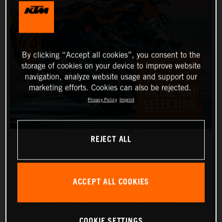
By clicking “Accept all cookies”, you consent to the
storage of cookies on your device to improve website
navigation, analyze website usage and support our
marketing efforts. Cookies can also be rejected.
Privacy Policy
Imprint
REJECT ALL
RIDE MODES & ENGINE
ACCEPT ALL COOKIES
MAP SELECTION
COOKIE SETTINGS