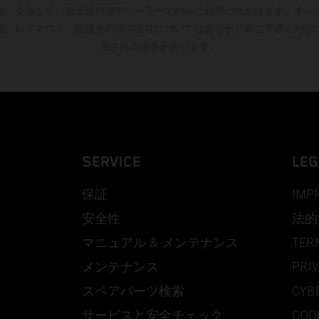
は、参加している正規KTMディーラーでのみご利用いただけます。すべ
刷、レイアウト、誤植その他の誤りについてはあらかじめご了承くださ
更される場合があります。
SERVICE
LEG
保証
IMP
安全性
法的
マニュアル & メンテナンス
TER
メンテナンス
PRIV
スペアパーツ検索
CYB
サービスと安全チェック
COD