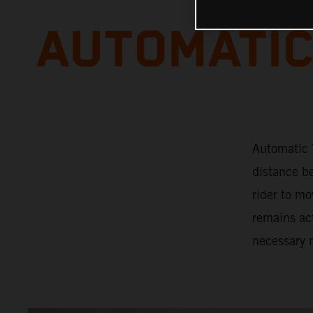
AUTOMATIC
Automatic T
distance b
rider to mo
remains act
necessary 