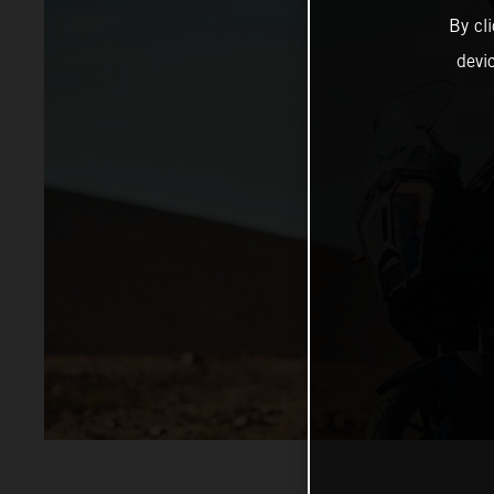
By cl
devi