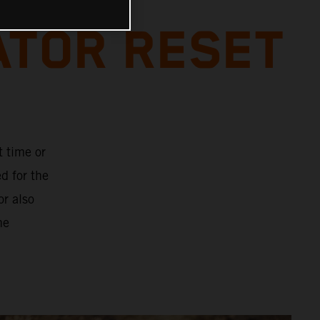
ATOR RESET
t time or
d for the
or also
he