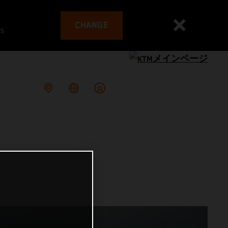
CHANGE
es