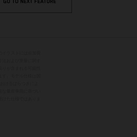
GO TO NEXT FEATURE
のイラストには追加費
寸法および重量に関す
誤りが含まれる可能性
ます。モデル仕様は国
おけるばらつきによ
能な量産車両に基づい
受けた仕様ではありま