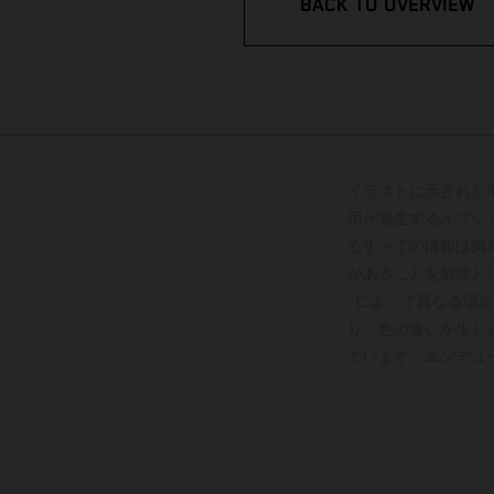
BACK TO OVERVIEW
イラストに示された
用が発生するオプシ
るすべての情報は拘
があることを前提と
によって異なる場合
り、色の違いが生じ
ています。エンデュ