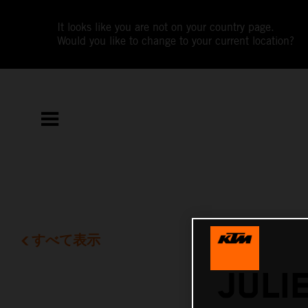
It looks like you are not on your country page.
Would you like to change to your current location?
すべて表示
JULI