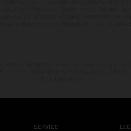
して記載されています。これらの情報は予告なく変更される場合があり
がありますのでご注意ください。塗装面については、通常の製造工程に
る場合があります。記載されている消費値は、工場出荷時の公道走行可
ーロモデルの画像およびイラストは競技仕様を示しており、型式認証を
せん。
は、参加している正規KTMディーラーでのみご利用いただけます。すべ
刷、レイアウト、誤植その他の誤りについてはあらかじめご了承くださ
更される場合があります。
SERVICE
LEG