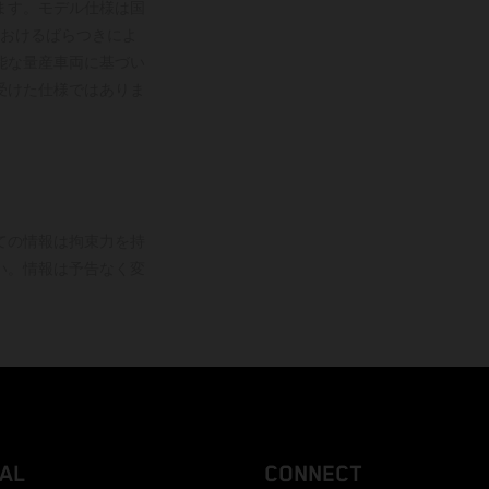
ます。モデル仕様は国
おけるばらつきによ
能な量産車両に基づい
受けた仕様ではありま
ての情報は拘束力を持
い。情報は予告なく変
AL
CONNECT