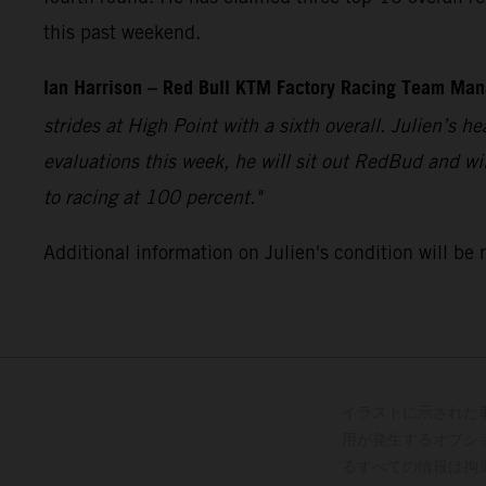
this past weekend.
Ian Harrison – Red Bull KTM Factory Racing Team Man
strides at High Point with a sixth overall. Julien’s hea
evaluations this week, he will sit out RedBud and will
to racing at 100 percent."
Additional information on Julien's condition will be
イラストに示された
用が発生するオプシ
るすべての情報は拘