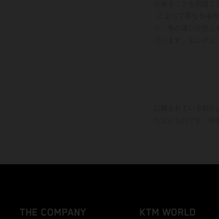
があることを前提と
によって異なる場合
り、色の違いが生じ
ています。エンデュ
記載されている割引
たないものです。印
THE COMPANY
KTM WORLD