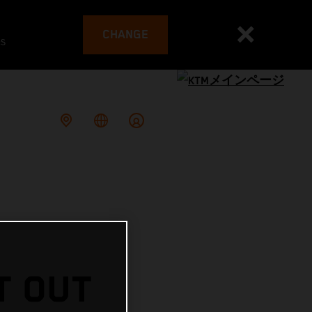
CHANGE
es
T OUT