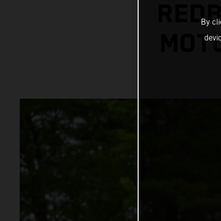
REDB
By cl
MOT
devi