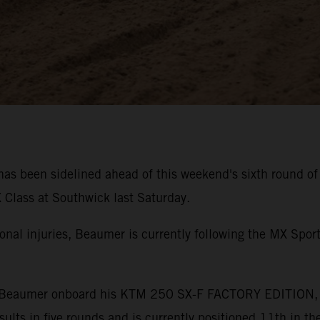
has been sidelined ahead of this weekend's sixth round
 Class at Southwick last Saturday.
onal injuries, Beaumer is currently following the MX Spor
for Beaumer onboard his KTM 250 SX-F FACTORY EDITION, ac
sults in five rounds and is currently positioned 11th in t