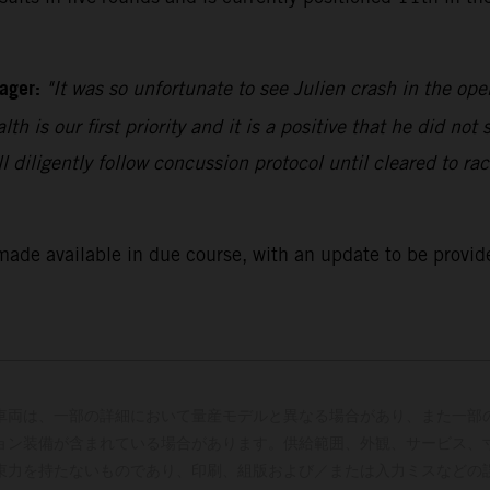
ager:
"It was so unfortunate to see Julien crash in the op
lth is our first priority and it is a positive that he did not 
 diligently follow concussion protocol until cleared to rac
 made available in due course, with an update to be provid
車両は、一部の詳細において量産モデルと異なる場合があり、また一部
ョン装備が含まれている場合があります。供給範囲、外観、サービス、
束力を持たないものであり、印刷、組版および／または入力ミスなどの