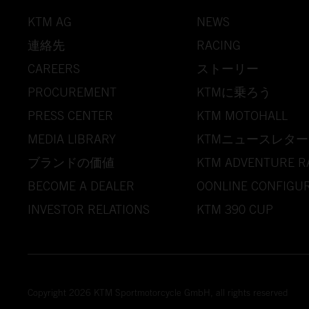
KTM AG
NEWS
連絡先
RACING
CAREERS
ストーリー
PROCUREMENT
KTMに乗ろう
PRESS CENTER
KTM MOTOHALL
MEDIA LIBRARY
KTMニュースレター
ブランドの価値
KTM ADVENTURE R
BECOME A DEALER
OONLINE CONFIGU
INVESTOR RELATIONS
KTM 390 CUP
Copyright 2026 KTM Sportmotorcycle GmbH, all rights reserved