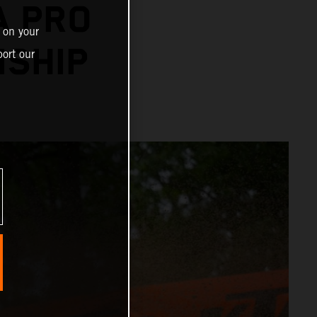
A PRO
 on your
SHIP
ort our