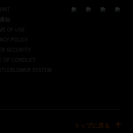
RINT
通知
MS OF USE
ACY POLICY
ER SECURITY
E OF CONDUCT
STLEBLOWER SYSTEM
トップに戻る