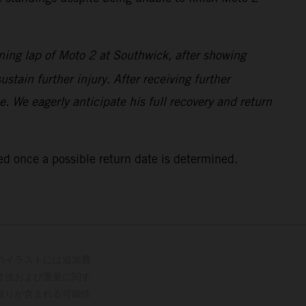
ening lap of Moto 2 at Southwick, after showing
sustain further injury. After receiving further
e. We eagerly anticipate his full recovery and return
ed once a possible return date is determined.
のイラストには追加費
寸法および重量に関す
誤りが含まれる可能性