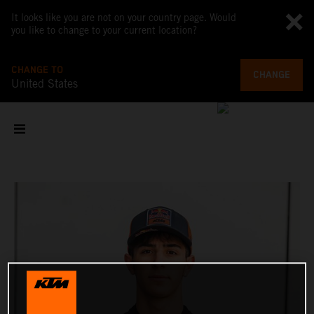
It looks like you are not on your country page. Would
you like to change to your current location?
CHANGE TO
CHANGE
United States