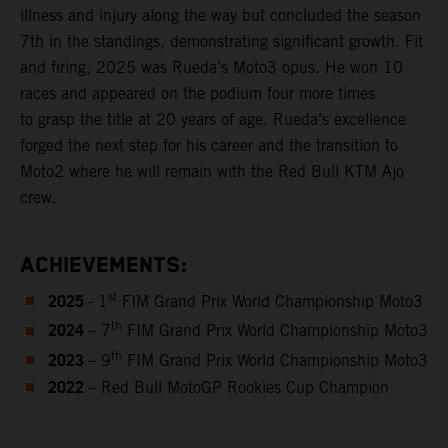
illness and injury along the way but concluded the season
7th in the standings, demonstrating significant growth. Fit
and firing, 2025 was Rueda’s Moto3 opus. He won 10
races and appeared on the podium four more times
to grasp the title at 20 years of age. Rueda’s excellence
forged the next step for his career and the transition to
Moto2 where he will remain with the Red Bull KTM Ajo
crew.
ACHIEVEMENTS:
2025
st
- 1
FIM Grand Prix World Championship Moto3
2024
th
– 7
FIM Grand Prix World Championship Moto3
2023
th
– 9
FIM Grand Prix World Championship Moto3
2022
– Red Bull MotoGP Rookies Cup Champion