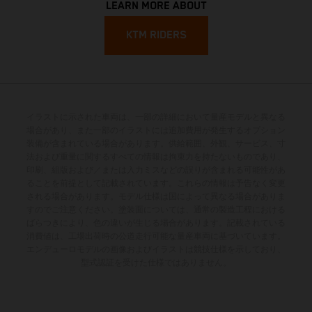
LEARN MORE ABOUT
KTM RIDERS
イラストに示された車両は、一部の詳細において量産モデルと異なる
場合があり、また一部のイラストには追加費用が発生するオプション
装備が含まれている場合があります。供給範囲、外観、サービス、寸
法および重量に関するすべての情報は拘束力を持たないものであり、
印刷、組版および／または入力ミスなどの誤りが含まれる可能性があ
ることを前提として記載されています。これらの情報は予告なく変更
される場合があります。モデル仕様は国によって異なる場合がありま
すのでご注意ください。塗装面については、通常の製造工程における
ばらつきにより、色の違いが生じる場合があります。記載されている
消費値は、工場出荷時の公道走行可能な量産車両に基づいています。
エンデューロモデルの画像およびイラストは競技仕様を示しており、
型式認証を受けた仕様ではありません。