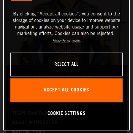
By clicking “Accept all cookies”, you consent to the
storage of cookies on your device to improve website
navigation, analyze website usage and support our
marketing efforts. Cookies can also be rejected.
Privacy Policy
Imprint
REJECT ALL
JOSÉ ANTONIO RUEDA
ACCEPT ALL COOKIES
Moto2™
COOKIE SETTINGS
TEAM: Red Bull KTM Ajo
START NUMBER: 99
NATION: Spain