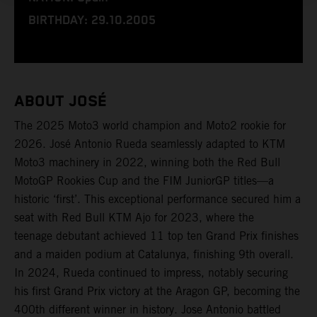
BIRTHDAY: 29.10.2005
ABOUT JOSÉ
The 2025 Moto3 world champion and Moto2 rookie for
2026. José Antonio Rueda seamlessly adapted to KTM
Moto3 machinery in 2022, winning both the Red Bull
MotoGP Rookies Cup and the FIM JuniorGP titles—a
historic ‘first’. This exceptional performance secured him a
seat with Red Bull KTM Ajo for 2023, where the
teenage debutant achieved 11 top ten Grand Prix finishes
and a maiden podium at Catalunya, finishing 9th overall.
In 2024, Rueda continued to impress, notably securing
his first Grand Prix victory at the Aragon GP, becoming the
400th different winner in history. Jose Antonio battled