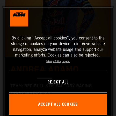
By clicking “Accept all cookies”, you consent to the
storage of cookies on your device to improve website
navigation, analyze website usage and support our
marketing efforts. Cookies can also be rejected.
Privacy Policy
Imprint
ANDREA ADAMO
REJECT ALL
TEAM: RED BULL KTM FACTORY RACING
START NUMBER: 80
NATIONALITY: ITALIAN
ACCEPT ALL COOKIES
BIRTHDAY: 22.08.2003