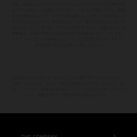
印刷、組版および／または入力ミスなどの誤りが含まれる可能性があ
ることを前提として記載されています。これらの情報は予告なく変更
される場合があります。モデル仕様は国によって異なる場合がありま
すのでご注意ください。塗装面については、通常の製造工程における
ばらつきにより、色の違いが生じる場合があります。記載されている
消費値は、工場出荷時の公道走行可能な量産車両に基づいています。
エンデューロモデルの画像およびイラストは競技仕様を示しており、
型式認証を受けた仕様ではありません。
記載されている割引は、参加している正規KTMディーラーでのみご
利用いただけます。すべての情報は拘束力を持たないものです。印
刷、レイアウト、誤植その他の誤りについてはあらかじめご了承くだ
さい。情報は予告なく変更される場合があります。