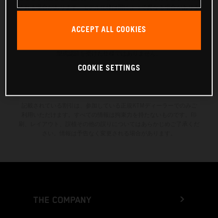
される場合があります。モデル仕様は国によって異なる場合がありま
すのでご注意ください。塗装面については、通常の製造工程における
ばらつきにより、色の違いが生じる場合があります。記載されている
ACCEPT ALL COOKIES
消費値は、工場出荷時の公道走行可能な量産車両に基づいています。
エンデューロモデルの画像およびイラストは競技仕様を示しており、
型式認証を受けた仕様ではありません。
COOKIE SETTINGS
記載されている割引は、参加している正規KTMディーラーでのみご
利用いただけます。すべての情報は拘束力を持たないものです。印
刷、レイアウト、誤植その他の誤りについてはあらかじめご了承くだ
さい。情報は予告なく変更される場合があります。
THE COMPANY