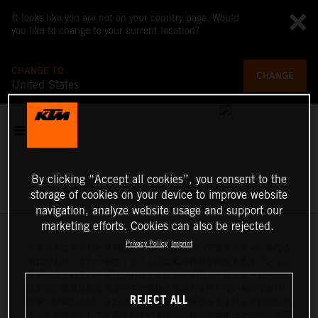
It looks like you are not on your country page. Would
you like to change to your current location?
CHANGE TO
CHANGE
United States
By clicking “Accept all cookies”, you consent to the
storage of cookies on your device to improve website
navigation, analyze website usage and support our
marketing efforts. Cookies can also be rejected.
Privacy Policy
Imprint
イラストに示された車両は、一部の詳細において量産モデルと異なる
場合があり、また一部のイラストには追加費用が発生するオプション
装備が含まれている場合があります。供給範囲、外観、サービス、寸
法および重量に関するすべての情報は拘束力を持たないものであり、
REJECT ALL
印刷、組版および／または入力ミスなどの誤りが含まれる可能性があ
ることを前提として記載されています。これらの情報は予告なく変更