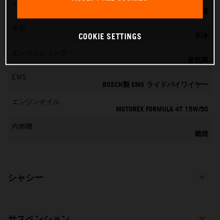
トランスミッション
6速
冷却
水冷
COOKIE SETTINGS
エンジンシリンダー
単気筒
EMS
BOSCH製 EMS ライドバイワイヤー
エンジンオイル
MOTOREX FORMULA 4T 15W/50
内燃機
燃焼
シャシー
サスペンション