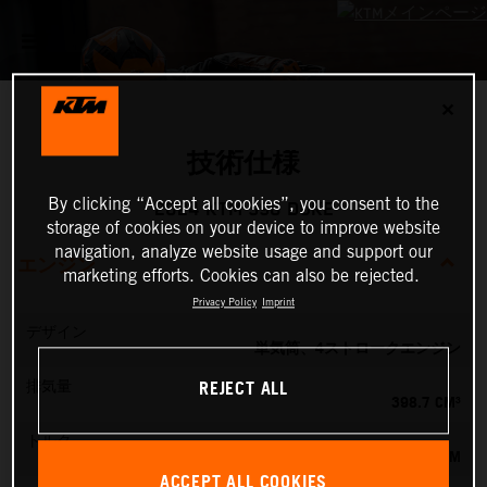
✕
技術仕様
By clicking “Accept all cookies”, you consent to the
2024 KTM 390 DUKE
storage of cookies on your device to improve website
navigation, analyze website usage and support our
エンジン
marketing efforts. Cookies can also be rejected.
Privacy Policy
Imprint
デザイン
単気筒、4ストロークエンジン
REJECT ALL
排気量
398.7 CM³
トルク
39 NM
ACCEPT ALL COOKIES