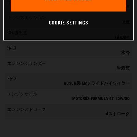
トルク
39 NM
トランスミッション
6速
COOKIE SETTINGS
CO₂排出量
79 G/KM
冷却
水冷
エンジンシリンダー
単気筒
EMS
BOSCH製 EMS ライドバイワイヤー
エンジンオイル
MOTOREX FORMULA 4T 15W/50
エンジンストローク
4ストローク