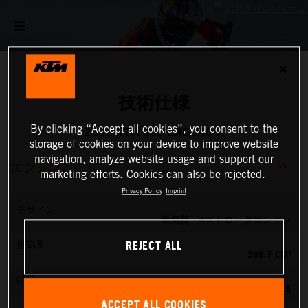
✕
技術仕様
By clicking “Accept all cookies”, you consent to the
2025 KTM 390 ENDURO R
storage of cookies on your device to improve website
navigation, analyze website usage and support our
エンジン
marketing efforts. Cookies can also be rejected.
Privacy Policy
Imprint
デザイン
単気筒、4ストロークエンジン
REJECT ALL
排気量
398.7 CM³
出力
45 PS
ACCEPT ALL COOKIES