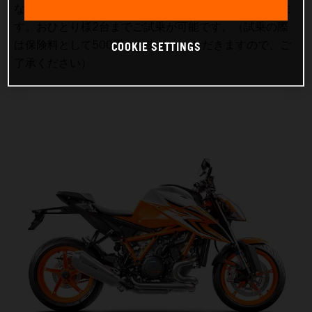
なりますので、運転に自信のない方も安心して楽しめま
す。おひとり様2台までご試乗が可能です。（試乗の際
COOKIE SETTINGS
は保険料として500円をお支払いいただきますので、ご
了承ください）