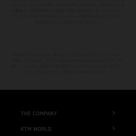
ばらつきにより、色の違いが生じる場合があります。記載されている
消費値は、工場出荷時の公道走行可能な量産車両に基づいています。
エンデューロモデルの画像およびイラストは競技仕様を示しており、
型式認証を受けた仕様ではありません。
記載されている割引は、参加している正規KTMディーラーでのみご
利用いただけます。すべての情報は拘束力を持たないものです。印
刷、レイアウト、誤植その他の誤りについてはあらかじめご了承くだ
さい。情報は予告なく変更される場合があります。
THE COMPANY
KTM WORLD