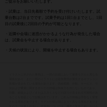
ご提示をお願いいたします。
・試乗は、当日先着順で予約を受け付けいたします。試
乗台数は2台までです。試乗予約は1回1台までとし、1回
目の試乗後に2回目の予約が可能となります。
・近隣や会場に迷惑がかかるような行為が発生した場合
は、試乗会を中止する場合があります。
・天候の状況により、開催を中止する場合もあります。
イラストに示された車両は、一部の詳細において量産モデルと異なる
場合があり、また一部のイラストには追加費用が発生するオプション
装備が含まれている場合があります。供給範囲、外観、サービス、寸
法および重量に関するすべての情報は拘束力を持たないものであり、
印刷、組版および／または入力ミスなどの誤りが含まれる可能性があ
ることを前提として記載されています。これらの情報は予告なく変更
される場合があります。モデル仕様は国によって異なる場合がありま
すのでご注意ください。塗装面については、通常の製造工程における