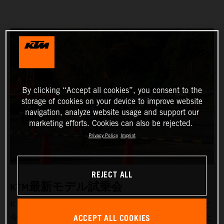
By clicking “Accept all cookies”, you consent to the
storage of cookies on your device to improve website
navigation, analyze website usage and support our
marketing efforts. Cookies can also be rejected.
Privacy Policy
Imprint
REJECT ALL
KTM最新モデル試乗会
KTMグループの最新モデルを一堂に集めました。なんと
ACCEPT ALL COOKIES
今回は、MVアグスタも追加！会場内での先導付き試乗と