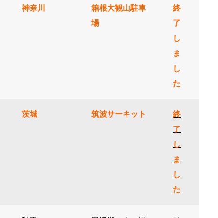
神奈川
箱根大観山駐車
終
場
了
し
ま
し
た
茨城
筑波サーキット
終
了
し
ま
し
た