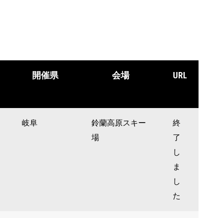
開催県
会場
URL
岐阜
鈴蘭高原スキー
終
場
了
し
ま
し
た