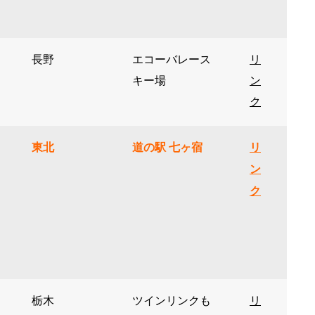
長野
エコーバレース
リ
キー場
ン
ク
東北
道の駅 七ヶ宿
リ
ン
ク
栃木
ツインリンクも
リ