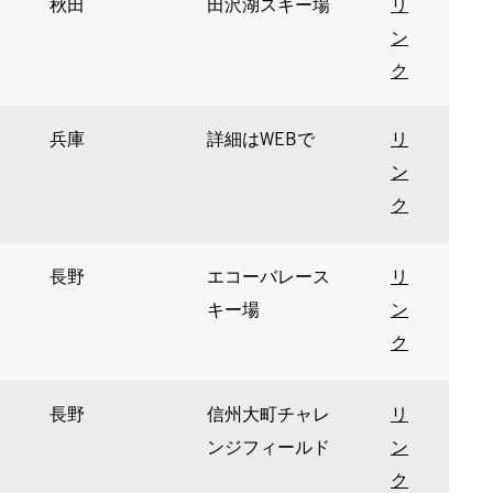
秋田
田沢湖スキー場
リ
ン
ク
兵庫
詳細はWEBで
リ
ン
ク
長野
エコーバレース
リ
キー場
ン
ク
長野
信州大町チャレ
リ
ンジフィールド
ン
ク