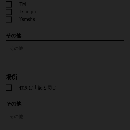
Cayman Islands
TM
Triumph
Central African Republic
Yamaha
Chad
その他
Chile
China
Christmas Island
場所
住所は上記と同じ
Cocos (Keeling) Islands
Colombia
その他
Comoros