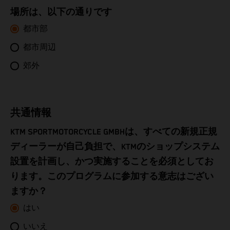
Congo - Brazzaville
場所は、以下の通りです
Congo - Kinshasa
都市部
都市周辺
Cook Islands
郊外
Costa Rica
Croatia
共通情報
Cuba
KTM SPORTMOTORCYCLE GMBHは、すべての新規正規
ディーラーが自己負担で、KTMのショップシステム
Curaçao
設置を計画し、かつ実施することを必須としてお
ります。このプログラムに参加する意志はござい
Cyprus
ますか？
Czechia
はい
いいえ