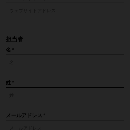
Bahamas
Bahrain
担当者
Bangladesh
*
名
Barbados
Belarus
*
姓
Belgium
Belize
*
Benin
メールアドレス
Bermuda