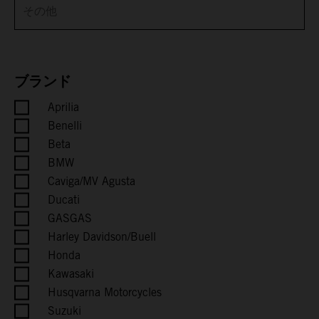
Brunei
Bulgaria
Burkina Faso
ブランド
Aprilia
Burundi
Benelli
Cambodia
Beta
BMW
Cameroon
Caviga/MV Agusta
Ducati
Canada
GASGAS
Harley Davidson/Buell
Cape Verde
Honda
Kawasaki
Caribbean Netherlands
Husqvarna Motorcycles
Suzuki