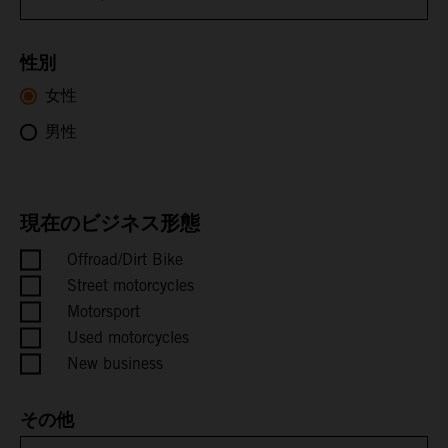
Bhutan
性別
女性
Bolivia
男性
Bosnia & Herzegovina
Botswana
現在のビジネス形態
Bouvet Island
Offroad/Dirt Bike
Street motorcycles
Brazil
Motorsport
Used motorcycles
British Indian Ocean Territory
New business
British Virgin Islands
その他