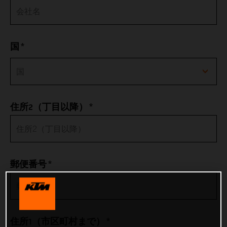
*
国
Afghanistan
*
住所2（丁目以降）
Albania
Algeria
*
郵便番号
American Samoa
Andorra
*
住所1（市区町村まで）
Angola