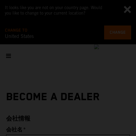
It looks like you are not on your country page. Would
you like to change to your current location?
CHANGE TO
CHANGE
United States
BECOME A DEALER
会社情報
*
会社名