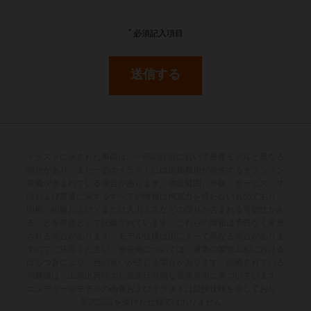
French Guiana
*
必須記入項目
French Polynesia
送信する
French Southern Territories
Gabon
Gambia
イラストに示された車両は、一部の詳細において量産モデルと異なる
場合があり、また一部のイラストには追加費用が発生するオプション
Georgia
装備が含まれている場合があります。供給範囲、外観、サービス、寸
法および重量に関するすべての情報は拘束力を持たないものであり、
印刷、組版および／または入力ミスなどの誤りが含まれる可能性があ
Germany
ることを前提として記載されています。これらの情報は予告なく変更
される場合があります。モデル仕様は国によって異なる場合がありま
すのでご注意ください。塗装面については、通常の製造工程における
Ghana
ばらつきにより、色の違いが生じる場合があります。記載されている
消費値は、工場出荷時の公道走行可能な量産車両に基づいています。
Gibraltar
エンデューロモデルの画像およびイラストは競技仕様を示しており、
型式認証を受けた仕様ではありません。