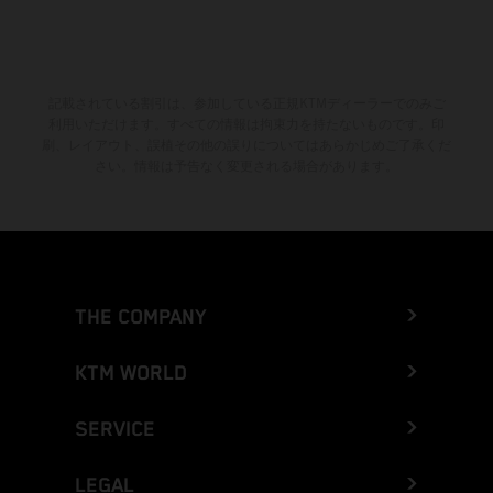
Greece
Greenland
記載されている割引は、参加している正規KTMディーラーでのみご
Grenada
利用いただけます。すべての情報は拘束力を持たないものです。印
刷、レイアウト、誤植その他の誤りについてはあらかじめご了承くだ
さい。情報は予告なく変更される場合があります。
Guadeloupe
Guam
Guatemala
THE COMPANY
Guernsey
KTM WORLD
Guinea
SERVICE
Guinea-Bissau
LEGAL