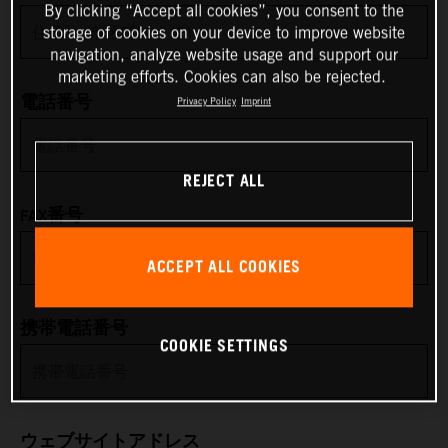
By clicking “Accept all cookies”, you consent to the
storage of cookies on your device to improve website
Anguilla
navigation, analyze website usage and support our
marketing efforts. Cookies can also be rejected.
Antarctica
電話番号
Privacy Policy
Imprint
Antigua & Barbuda
REJECT ALL
Argentina
FAX番号
Armenia
ACCEPT ALL COOKIES
Aruba
携帯電話番号
COOKIE SETTINGS
Australia
Austria
ウェブサイトアドレス
Azerbaijan