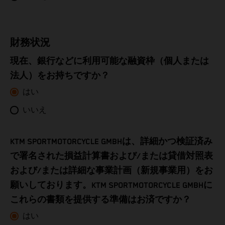
Côte d’Ivoire
Denmark
財務状況
Djibouti
現在、銀行などに利用可能な融資枠（個人または
法人）をお持ちですか？
Dominica
はい
Dominican Republic
いいえ
Ecuador
KTM SPORTMOTORCYCLE GMBHは、詳細かつ検証済み
Egypt
で署名された損益計算書および/または貸借対照表
および/または詳細な事業計画（新規事業用）をお
El Salvador
願いしております。KTM SPORTMOTORCYCLE GMBHに
これらの書類を提供する準備はお済ですか？
Equatorial Guinea
はい