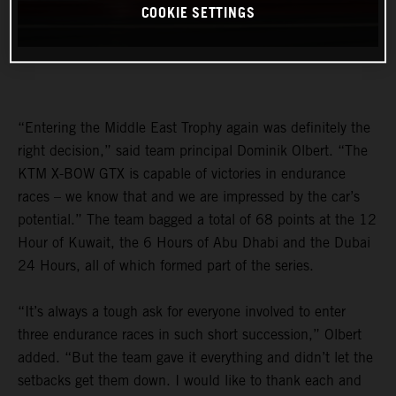
COOKIE SETTINGS
“Entering the Middle East Trophy again was definitely the
right decision,” said team principal Dominik Olbert. “The
KTM X-BOW GTX is capable of victories in endurance
races – we know that and we are impressed by the car’s
potential.” The team bagged a total of 68 points at the 12
Hour of Kuwait, the 6 Hours of Abu Dhabi and the Dubai
24 Hours, all of which formed part of the series.
“It’s always a tough ask for everyone involved to enter
three endurance races in such short succession,” Olbert
added. “But the team gave it everything and didn’t let the
setbacks get them down. I would like to thank each and