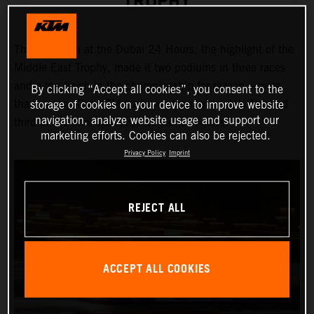
TROPHY
Third position at the Dubai 24 Hours, the highlight of the
Middle East Trophy, made it two podiums in three races
and a top finish in the championship for razoon – more
By clicking “Accept all cookies”, you consent to the
than racing. The KTM customer team ultimately finished
storage of cookies on your device to improve website
navigation, analyze website usage and support our
third in the final standings of the GTX class.
marketing efforts. Cookies can also be rejected.
Privacy Policy
Imprint
REJECT ALL
ACCEPT ALL COOKIES