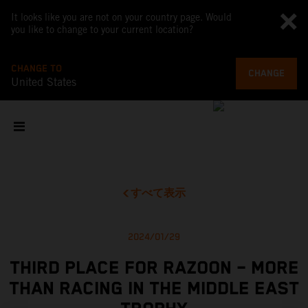
It looks like you are not on your country page. Would
you like to change to your current location?
CHANGE TO
CHANGE
United States
すべて表示
2024/01/29
THIRD PLACE FOR RAZOON – MORE
THAN RACING IN THE MIDDLE EAST