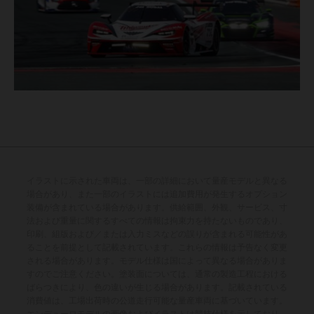
イラストに示された車両は、一部の詳細において量産モデルと異なる
場合があり、また一部のイラストには追加費用が発生するオプション
装備が含まれている場合があります。供給範囲、外観、サービス、寸
法および重量に関するすべての情報は拘束力を持たないものであり、
印刷、組版および／または入力ミスなどの誤りが含まれる可能性があ
ることを前提として記載されています。これらの情報は予告なく変更
される場合があります。モデル仕様は国によって異なる場合がありま
すのでご注意ください。塗装面については、通常の製造工程における
ばらつきにより、色の違いが生じる場合があります。記載されている
消費値は、工場出荷時の公道走行可能な量産車両に基づいています。
エンデューロモデルの画像およびイラストは競技仕様を示しており、