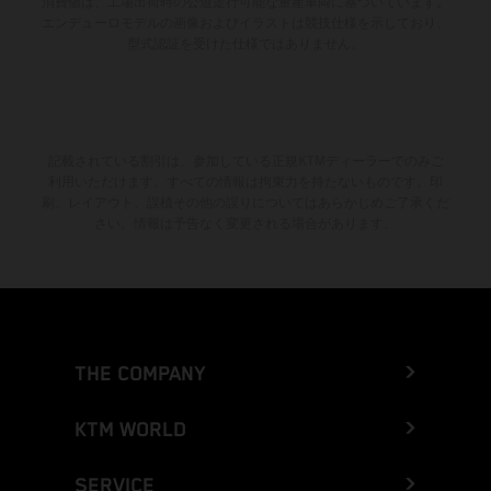
消費値は、工場出荷時の公道走行可能な量産車両に基づいています。
エンデューロモデルの画像およびイラストは競技仕様を示しており、
型式認証を受けた仕様ではありません。
記載されている割引は、参加している正規KTMディーラーでのみご
利用いただけます。すべての情報は拘束力を持たないものです。印
刷、レイアウト、誤植その他の誤りについてはあらかじめご了承くだ
さい。情報は予告なく変更される場合があります。
THE COMPANY
KTM WORLD
SERVICE