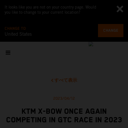
It looks like you are not on your country page. Would
you like to change to your current location?
CHANGE TO
CHANGE
United States
すべて表示
2023/04/12
KTM X-BOW ONCE AGAIN
COMPETING IN GTC RACE IN 2023