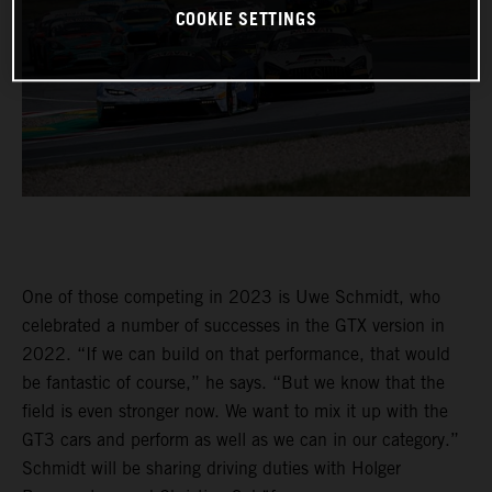
COOKIE SETTINGS
One of those competing in 2023 is Uwe Schmidt, who
celebrated a number of successes in the GTX version in
2022. “If we can build on that performance, that would
be fantastic of course,” he says. “But we know that the
field is even stronger now. We want to mix it up with the
GT3 cars and perform as well as we can in our category.”
Schmidt will be sharing driving duties with Holger