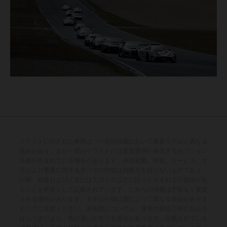
イラストに示された車両は、一部の詳細において量産モデルと異なる
場合があり、また一部のイラストには追加費用が発生するオプション
装備が含まれている場合があります。供給範囲、外観、サービス、寸
法および重量に関するすべての情報は拘束力を持たないものであり、
印刷、組版および／または入力ミスなどの誤りが含まれる可能性があ
ることを前提として記載されています。これらの情報は予告なく変更
される場合があります。モデル仕様は国によって異なる場合がありま
すのでご注意ください。塗装面については、通常の製造工程における
ばらつきにより、色の違いが生じる場合があります。記載されている