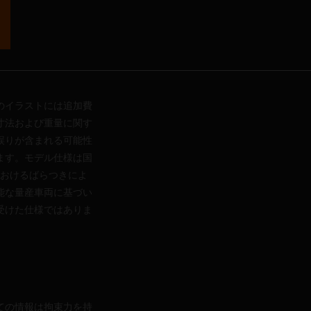
のイラストには追加費
寸法および重量に関す
誤りが含まれる可能性
ます。モデル仕様は国
おけるばらつきによ
能な量産車両に基づい
受けた仕様ではありま
ての情報は拘束力を持