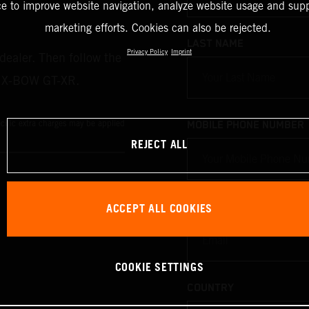
ce to improve website navigation, analyze website usage and supp
marketing efforts. Cookies can also be rejected.
LAST NAME
Privacy Policy
Imprint
 dealer. Then follow the
TM X-BOW GT-XR.
cific extra charges may be applied
MOBILE PHONE NUMBER
REJECT ALL
ACCEPT ALL COOKIES
EMAIL
COOKIE SETTINGS
COUNTRY