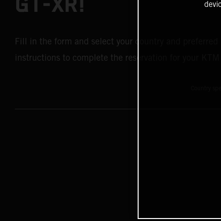
GT-XR!
devi
Fill in the form and select your country and preferred
instructions to complete the reservation for your K
Country spe