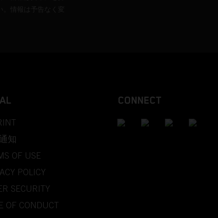
い。情報は予告なく変
AL
CONNECT
RINT
通知
MS OF USE
ACY POLICY
ER SECURITY
E OF CONDUCT