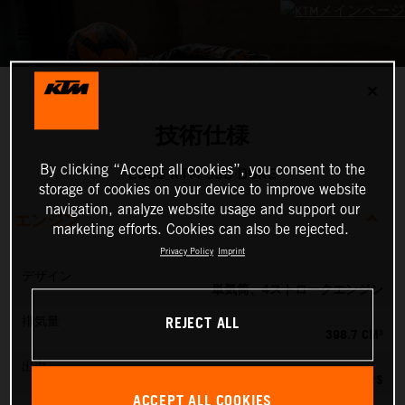
✕
技術仕様
By clicking “Accept all cookies”, you consent to the
2025 KTM 390 DUKE
storage of cookies on your device to improve website
navigation, analyze website usage and support our
エンジン
marketing efforts. Cookies can also be rejected.
Privacy Policy
Imprint
デザイン
単気筒、4ストロークエンジン
REJECT ALL
排気量
398.7 CM³
出力
45 PS
ACCEPT ALL COOKIES