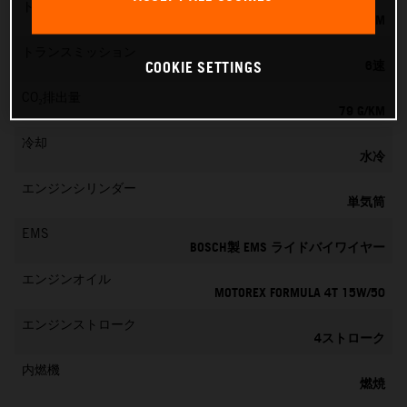
トルク
39 NM
トランスミッション
6速
COOKIE SETTINGS
CO₂排出量
79 G/KM
冷却
水冷
エンジンシリンダー
単気筒
EMS
BOSCH製 EMS ライドバイワイヤー
エンジンオイル
MOTOREX FORMULA 4T 15W/50
エンジンストローク
4ストローク
内燃機
燃焼