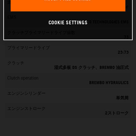
燃料混合生成
KEIHIN EFI、39 MM スロットルボディ
EMS
VITESCO TECHNOLOGIES EMS
COOKIE SETTINGS
クラッチプライマリードライブ歯数
73
プライマリードライブ
23:73
クラッチ
湿式多板 DS クラッチ、BREMBO 油圧式
Clutch operation
BREMBO HYDRAULICS
エンジンシリンダー
単気筒
エンジンストローク
2ストローク