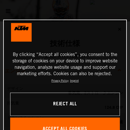
✕
技術仕様
By clicking “Accept all cookies”, you consent to the
2027 KTM 125 SX
storage of cookies on your device to improve website
navigation, analyze website usage and support our
エンジン
marketing efforts. Cookies can also be rejected.
Privacy Policy
Imprint
デザイン
単気筒、2ストロークエンジン
REJECT ALL
排気量
124.8 CM³
トランスミッション
6速
ACCEPT ALL COOKIES