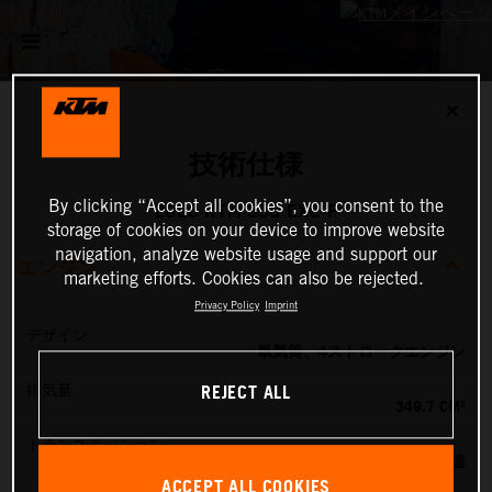
✕
技術仕様
By clicking “Accept all cookies”, you consent to the
2026 KTM 350 EXC-F
storage of cookies on your device to improve website
navigation, analyze website usage and support our
エンジン
marketing efforts. Cookies can also be rejected.
Privacy Policy
Imprint
デザイン
単気筒、4ストロークエンジン
REJECT ALL
排気量
349.7 CM³
トランスミッション
6速
ACCEPT ALL COOKIES