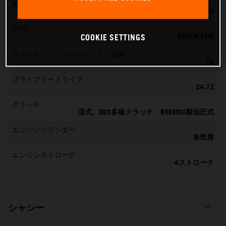
燃料混合生成
KEIHIN製 EFI、スロットルボディ 42 MM
EMS
KEIHIN EMS
COOKIE SETTINGS
クラッチプライマリードライブ歯数
72
プライマリードライブ
24:72
クラッチ
湿式、DDS多板クラッチ、BREMBO製油圧式
エンジンシリンダー
単気筒
エンジンストローク
4ストローク
シャシー