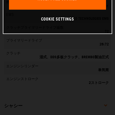
燃料混合生成
KEIHIN EFI、39 MM スロットルボディ
EMS
VITESCO TECHNOLOGIES EMS
COOKIE SETTINGS
クラッチプライマリードライブ歯数
72
プライマリードライブ
26:72
クラッチ
湿式、DDS多板クラッチ、BREMBO製油圧式
エンジンシリンダー
単気筒
エンジンストローク
2ストローク
シャシー