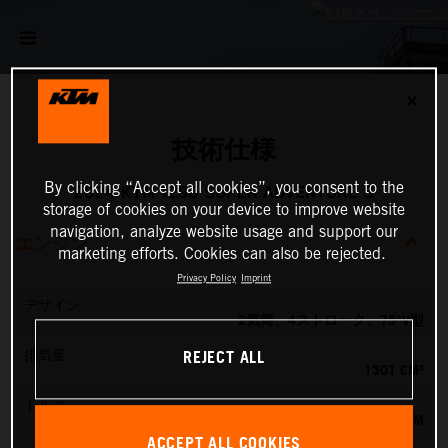
✕
技術仕様
By clicking “Accept all cookies”, you consent to the
2024 KTM 1290 SUPER ADVENTURE S
storage of cookies on your device to improve website
navigation, analyze website usage and support our
エンジン
marketing efforts. Cookies can also be rejected.
Privacy Policy
Imprint
デザイン
2気筒、4ストローク、75°V型
REJECT ALL
排気量
1301 CM³
トルク
138 NM
ACCEPT ALL COOKIES