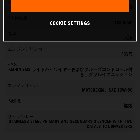
トランスミッション
6速
CO₂排出量
125 G/KM
COOKIE SETTINGS
冷却
水冷
エンジンシリンダー
2気筒
EMS
KEIHIN EMS ライドバイワイヤーおよびクルーズコントロール付
き、ダブルイグニッション
エンジンオイル
MOTOREX製、SAE 10W-50
内燃機
燃焼
サイレンサー
STAINLESS STEEL PRIMARY AND SECONDARY SILENCER WITH TWO
CATALYTIC CONVERTERS