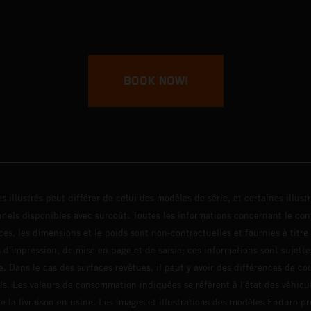
BOOK NOW!
s illustrés peut différer de celui des modèles de série, et certaines illus
els disponibles avec surcoût. Toutes les informations concernant le cont
ces, les dimensions et le poids sont non-contractuelles et fournies à titre
s d'impression, de mise en page et de saisie; ces informations sont sujette
e. Dans le cas des surfaces revêtues, il peut y avoir des différences de c
ls. Les valeurs de consommation indiquées se réfèrent à l'état des véhicu
 la livraison en usine. Les images et illustrations des modèles Enduro p