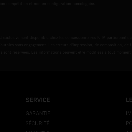
uration compétition et non en configuration homo
t exclusivement disponible chez les concessionnaires KTM participants et
fournies sans engagement. Les erreurs d'impression, de composition, de f
rs sont réservées. Les informations peuvent être modifiées à tout moment 
SERVICE
L
GARANTIE
IM
SÉCURITÉ
PO