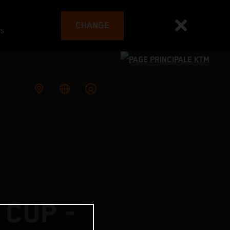
CHANGE
es
 CUP -