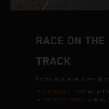
RACE ON THE 
TRACK
Riders compete on one of two eligible
KTM 990 RC R
– street‑legal perf
KTM 990 RC R TRACK
– track‑only