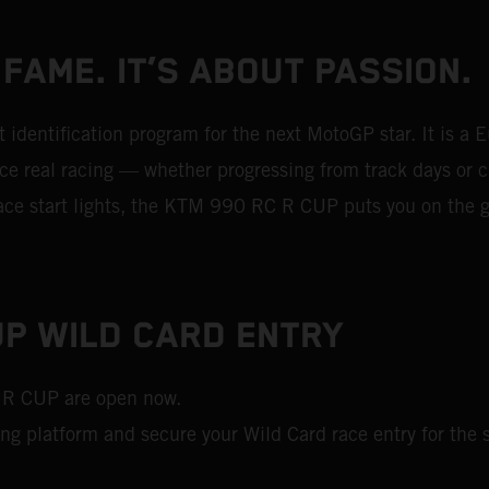
 FAME. IT’S ABOUT PASSION.
dentification program for the next MotoGP star. It is a 
 real racing — whether progressing from track days or ch
 race start lights, the KTM 990 RC R CUP puts you on the g
P WILD CARD ENTRY
 R CUP are open now.
ing platform and secure your Wild Card race entry for the s