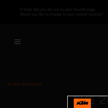
It looks like you are not on your country page.
Would you like to change to your current location?
TOUT AFFICHER
THE 2