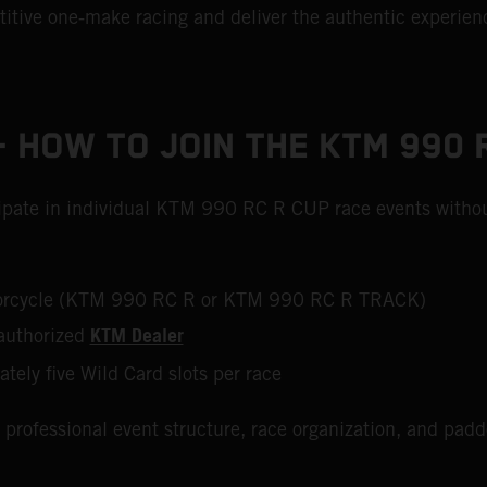
tive one‑make racing and deliver the authentic experienc
 HOW TO JOIN THE KTM 990 
icipate in individual KTM 990 RC R CUP race events withou
otorcycle (KTM 990 RC R or KTM 990 RC R TRACK)
KTM Dealer
authorized
ately five Wild Card slots per race
 professional event structure, race organization, and pad