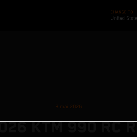
CHANGE TO
United Stat
8 mai 2026
026 KTM 990 RC R