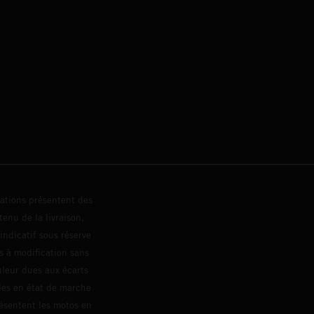
trations présentent des
enu de la livraison,
 indicatif sous réserve
s à modification sans
ouleur dues aux écarts
les en état de marche
résentent les motos en