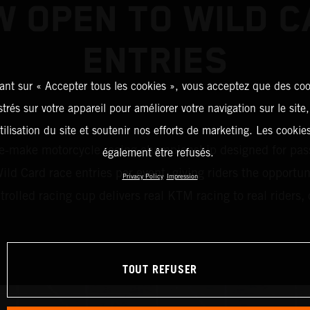
 OPEN TO WILD 
ENTRIES
ant sur « Accepter tous les cookies », vous acceptez que des coo
strés sur votre appareil pour améliorer votre navigation sur le site
tilisation du site et soutenir nos efforts de marketing. Les cooki
ake motorcycle racing championship designed for passion
également être refusés.
d Card race entries per event, giving riders the opportun
Privacy Policy
Impression
ntrolled racing cup delivers real KTM racing to real rider
TOUT REFUSER