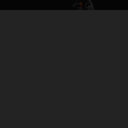
2026 KTM 890 ADVENTURE R
ADVENTURE EVERYWHERE
PAGE MODÈLE