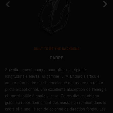
BUILT TO BE THE BACKBONE
CADRE
Spécifiquement conçue pour offrir une rigidité
U
longitudinale élevée, la gamme KTM Enduro s’articule
c
autour d’un cadre noir thermolaqué qui assure un retour
a
pilote exceptionnel, une excellente absorption de l’énergie
d
e
et une stabilité à haute vitesse. Ce résultat est obtenu
i
grâce au repositionnement des masses en rotation dans le
u
cadre et à une liaison de colonne de direction forgée. Les
p