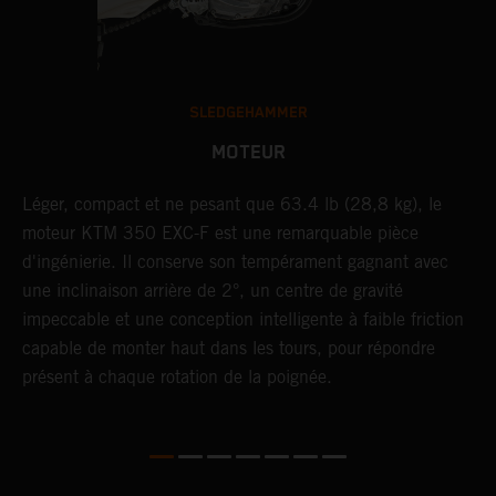
SLEDGEHAMMER
MOTEUR
F,
Léger, compact et ne pesant que 63.4 lb (28,8 kg), le
U
moteur KTM 350 EXC-F est une remarquable pièce
c
d'ingénierie. Il conserve son tempérament gagnant avec
s
une inclinaison arrière de 2°, un centre de gravité
é
impeccable et une conception intelligente à faible friction
p
capable de monter haut dans les tours, pour répondre
d
présent à chaque rotation de la poignée.
r
e