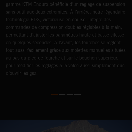
gamme KTM Enduro bénéficie d’un réglage de suspension
d
sans outil aux deux extrémités. À l’arrière, notre légendaire
p
technologie PDS, victorieuse en course, intègre des
é
commandes de compression doubles réglables à la main,
d
permettant d’ajuster les paramètres haute et basse vitesse
l
en quelques secondes. À l’avant, les fourches se règlent
s
tout aussi facilement grâce aux molettes manuelles situées
l
au bas du pied de fourche et sur le bouchon supérieur,
m
pour modifier les réglages à la volée aussi simplement que
p
d’ouvrir les gaz.
a
d