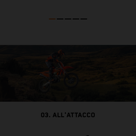
ca
s
f
03. ALL'ATTACCO