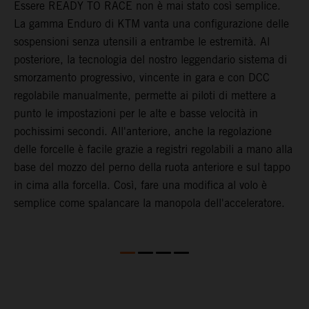
Essere READY TO RACE non è mai stato così semplice.
L
La gamma Enduro di KTM vanta una configurazione delle
m
sospensioni senza utensili a entrambe le estremità. Al
I
posteriore, la tecnologia del nostro leggendario sistema di
s
smorzamento progressivo, vincente in gara e con DCC
m
regolabile manualmente, permette ai piloti di mettere a
l
punto le impostazioni per le alte e basse velocità in
a
pochissimi secondi. All'anteriore, anche la regolazione
m
delle forcelle è facile grazie a registri regolabili a mano alla
d
base del mozzo del perno della ruota anteriore e sul tappo
a
in cima alla forcella. Così, fare una modifica al volo è
T
semplice come spalancare la manopola dell'acceleratore.
s
b