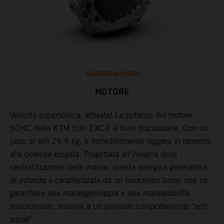
SLEDGEHAMMER
MOTORE
​Velocità supersonica, attivata! La ​potenza del motore
L
SOHC della KTM 500 EXC-F è fuori discussione. Con un
s
peso di soli 29,5 kg, è incredibilmente leggera in rapporto
v
a
alla potenza erogata. Progettata all'insegna della
r
centralizzazione delle masse, questa energica generatrice
e
di potenza è caratterizzata da un baricentro basso che ne
d
garantisce una maneggevolezza e una manovrabilità
e
straordinarie, insieme a un generale comportamento "anti-
c
squat".
c