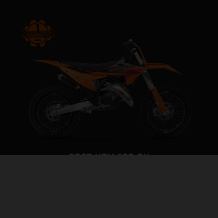
2027 KTM 125 SX
FULL-SCREAM AHEAD
PAGINA DEL MODELLO