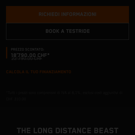
RICHIEDI INFORMAZIONI
BOOK A TESTRIDE
PREZZO SCONTATO:
18’790.00 CHF*
22’790.00 CHF
CALCOLA IL TUO FINANZIAMENTO
*Tutti i prezzi sono comprensivi di IVA al 8,1%, esclusi costi aggiuntivi di
CHF 310.00
THE LONG DISTANCE BEAST