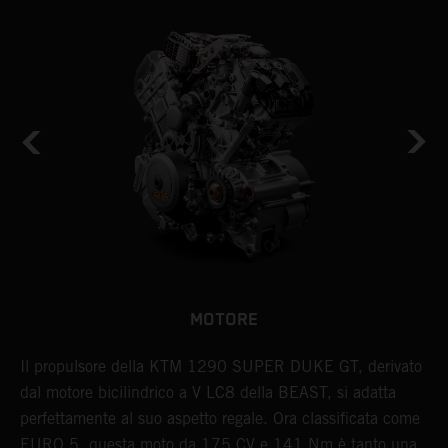
MOTORE
Il propulsore della KTM 1290 SUPER DUKE GT, derivato
U
dal motore bicilindrico a V LC8 della BEAST, si adatta
p
perfettamente al suo aspetto regale. Ora classificata come
b
EURO 5, questa moto da 175 CV e 141 Nm è tanto una
c