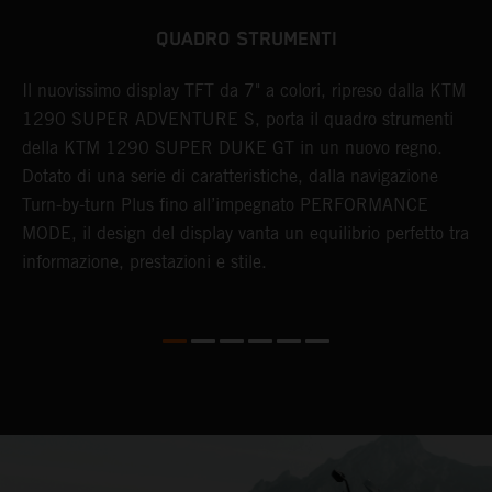
QUADRO STRUMENTI
Il nuovissimo display TFT da 7" a colori, ripreso dalla KTM
P
1290 SUPER ADVENTURE S, porta il quadro strumenti
1
o
della KTM 1290 SUPER DUKE GT in un nuovo regno.
p
Dotato di una serie di caratteristiche, dalla navigazione
d
Turn-by-turn Plus fino all’impegnato PERFORMANCE
p
MODE, il design del display vanta un equilibrio perfetto tra
r
informazione, prestazioni e stile.
p
d