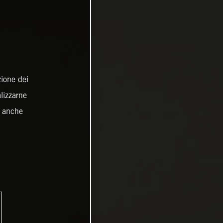
zione dei
alizzarne
o anche