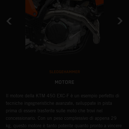
SLEDGEHAMMER
MOTORE
Il motore della KTM 450 EXC-F è un esempio perfetto di
S
tecniche ingegneristiche avanzate, sviluppate in pista
d
prima di essere trasferite sulle moto che trovi nel
s
a
concessionario. Con un peso complessivo di appena 29
a
kg, questo motore è tanto potente quanto pronto a vincere
e