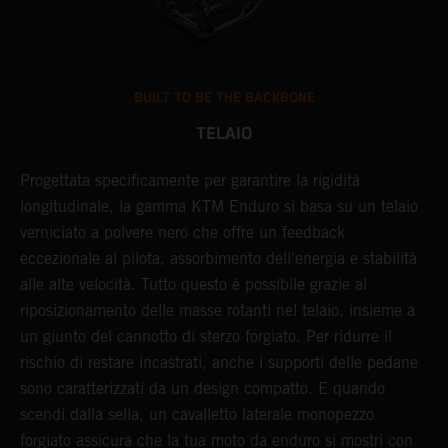
BUILT TO BE THE BACKBONE
TELAIO
T
Progettata specificamente per garantire la rigidità
A
i
longitudinale, la gamma KTM Enduro si basa su un telaio
e
verniciato a polvere nero che offre un feedback
a
a
eccezionale al pilota, assorbimento dell'energia e stabilità
f
alle alte velocità. Tutto questo è possibile grazie al
s
riposizionamento delle masse rotanti nel telaio, insieme a
e
un giunto del cannotto di sterzo forgiato. Per ridurre il
G
rischio di restare incastrati, anche i supporti delle pedane
g
sono caratterizzati da un design compatto. E quando
i
scendi dalla sella, un cavalletto laterale monopezzo
e
forgiato assicura che la tua moto da enduro si mostri con
o