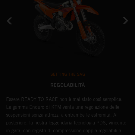
SETTING THE SAG
REGOLABILITÀ
i
Essere READY TO RACE non è mai stato così semplice.
L
La gamma Enduro di KTM vanta una regolazione delle
c
sospensioni senza attrezzi a entrambe le estremità. Al
a
posteriore, la nostra leggendaria tecnologia PDS, vincente
e
in gara, con registri di compressione doppia regolabili a
f