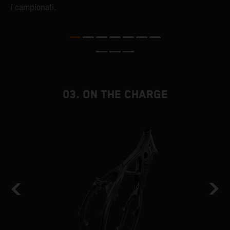
e
i campionati.
c
to
03. ON THE CHARGE