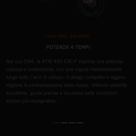
LIGHT FEEL. BIG DRIVE.
POTENZA 4 TEMPI
l
Nel suo DNA, la KTM 450 EXC-F esprime una potenza
L
corposa e controllabile, con una coppia impressionante
e
lungo tutto l'arco di utilizzo. Il design compatto e leggero
c
migliora la centralizzazione delle masse, offrendo stabilità
b
eccellente, guida precisa e sicurezza nelle condizioni
p
enduro più impegnative.
m
r