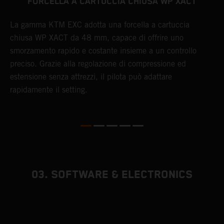
FORCELLA A CARTUCCIA CHIUSA WP XACT
La gamma KTM EXC adotta una forcella a cartuccia
chiusa WP XACT da 48 mm, capace di offrire uno
L
smorzamento rapido e costante insieme a un controllo
s
preciso. Grazie alla regolazione di compressione ed
r
estensione senza attrezzi, il pilota può adattare
m
rapidamente il setting.
c
o
03. SOFTWARE & ELECTRONICS