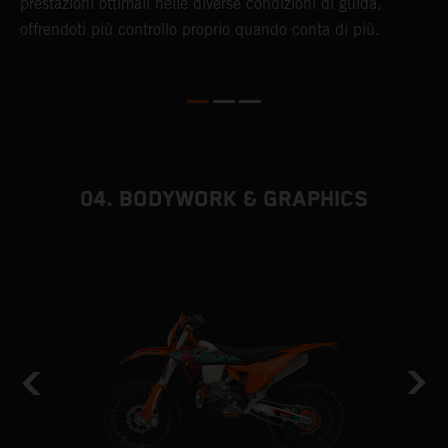
e.
prestazioni ottimali nelle diverse condizioni di guida,
c
offrendoti più controllo proprio quando conta di più.
a
d
i
04. BODYWORK & GRAPHICS