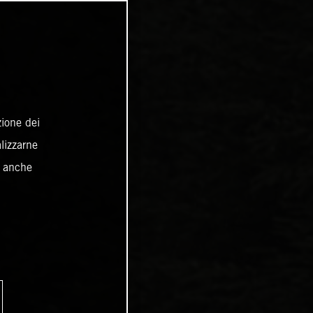
zione dei
alizzarne
o anche