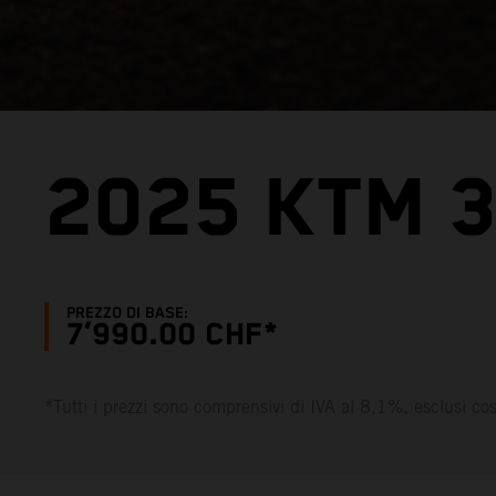
2025 KTM 
PREZZO DI BASE:
7’990.00 CHF*
*Tutti i prezzi sono comprensivi di IVA al 8,1%, esclusi c