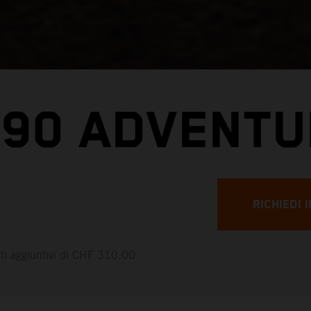
390 ADVENTU
RICHIEDI 
osti aggiuntivi di CHF 310.00