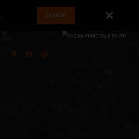
CHANGE
es