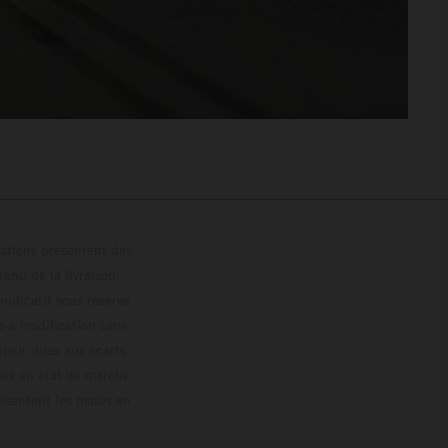
trations présentent des
enu de la livraison,
 indicatif sous réserve
s à modification sans
ouleur dues aux écarts
les en état de marche
résentent les motos en
loguée.