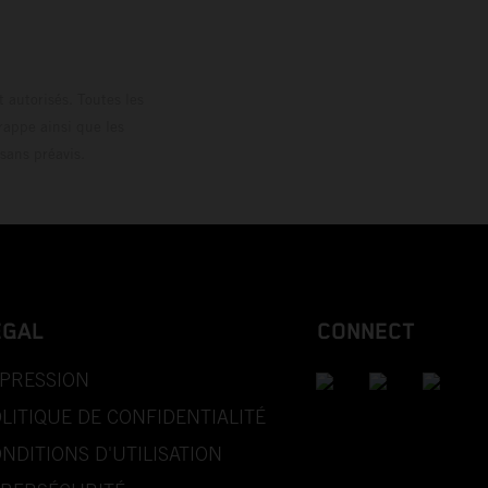
 autorisés. Toutes les
rappe ainsi que les
sans préavis.
EGAL
CONNECT
PRESSION
LITIQUE DE CONFIDENTIALITÉ
NDITIONS D'UTILISATION