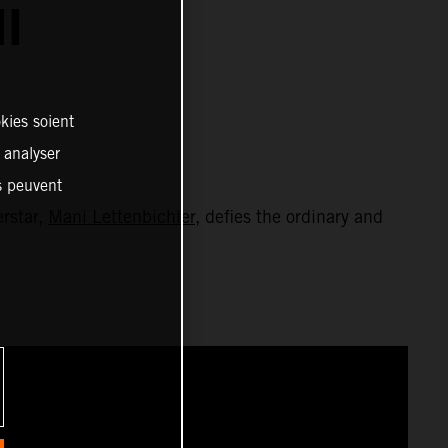
I
kies soient
, analyser
es peuvent
erstar,
Mani Lettenbichler
, defies the ordinary and