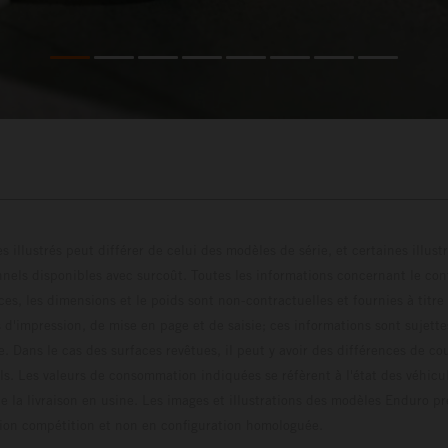
s illustrés peut différer de celui des modèles de série, et certaines illus
els disponibles avec surcoût. Toutes les informations concernant le cont
ces, les dimensions et le poids sont non-contractuelles et fournies à titre
s d'impression, de mise en page et de saisie; ces informations sont sujette
e. Dans le cas des surfaces revêtues, il peut y avoir des différences de c
ls. Les valeurs de consommation indiquées se réfèrent à l'état des véhicu
 la livraison en usine. Les images et illustrations des modèles Enduro p
uration compétition et non en configuration homo