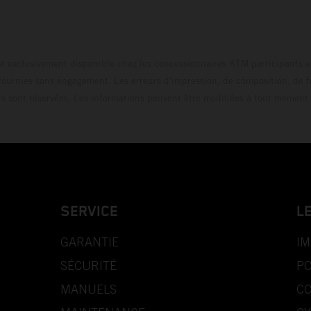
t exclusivement disponible chez les concessionnaires KTM participants et
fournies sans engagement. Les erreurs d'impression, de composition, de f
rs sont réservées. Les informations peuvent être modifiées à tout moment 
SERVICE
L
GARANTIE
IM
SÉCURITÉ
PO
MANUELS
CO