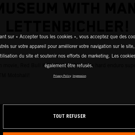
MUSEUM WITH MAN
LETTENBICHLER!
ant sur « Accepter tous les cookies », vous acceptez que des coo
strés sur votre appareil pour améliorer votre navigation sur le site
tilisation du site et soutenir nos efforts de marketing. Les cooki
eum movie, Red Bull KTM Factory Racing’s hard enduro sup
également être refusés.
KTM Motohall!
Privacy Policy
Impression
TOUT REFUSER