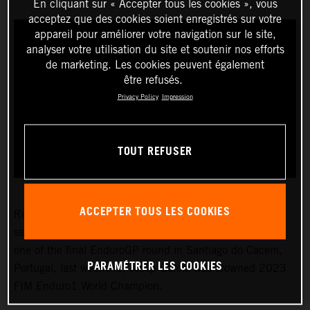
En cliquant sur « Accepter tous les cookies », vous
acceptez que des cookies soient enregistrés sur votre
appareil pour améliorer votre navigation sur le site,
analyser votre utilisation du site et soutenir nos efforts
de marketing. Les cookies peuvent également
être refusés.
Privacy Policy
Impression
TOUT REFUSER
ACCEPTER TOUS LES COOKIES
Red Bull KTM Factory Racing’s
Josep Garcia
recently
secured his third world championship! After winning day
one of the final EnduroGP round in Santiago do Cacem,
PARAMÉTRER LES COOKIES
Portugal, last weekend, Josep Garcia was crowned 2023
FIM Enduro1 World Champion.