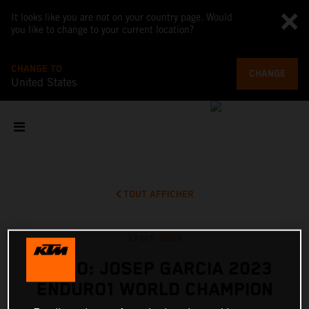
It looks like you are not on your country page. Would
you like to change to your current location?
CHANGE TO
CHANGE
United States
TOUT AFFICHER
13 oct. 2023
VIDEO: JOSEP GARCIA 2023
ENDURO1 WORLD CHAMPION