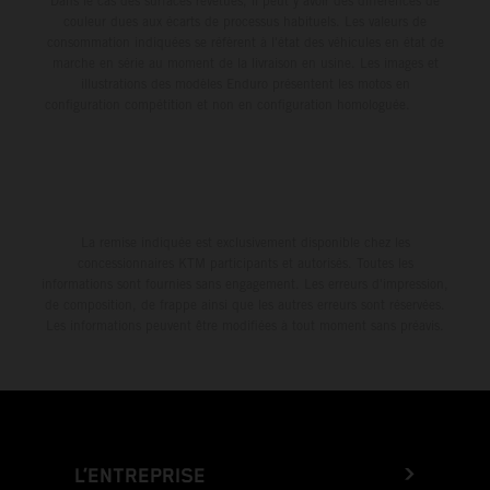
Dans le cas des surfaces revêtues, il peut y avoir des différences de
couleur dues aux écarts de processus habituels. Les valeurs de
consommation indiquées se réfèrent à l'état des véhicules en état de
marche en série au moment de la livraison en usine. Les images et
illustrations des modèles Enduro présentent les motos en
configuration compétition et non en configuration homologuée.
La remise indiquée est exclusivement disponible chez les
concessionnaires KTM participants et autorisés. Toutes les
informations sont fournies sans engagement. Les erreurs d'impression,
de composition, de frappe ainsi que les autres erreurs sont réservées.
Les informations peuvent être modifiées à tout moment sans préavis.
L’ENTREPRISE