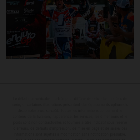
Le détail des véhicules illustrés peut différer de celui des modèles de
série, et certaines illustrations présentent des équipements optionnels
disponibles avec surcoût. Toutes les informations concernant le
contenu de la livraison, l'apparence, les services, les dimensions et le
poids sont non-contractuelles et fournies à titre indicatif sous réserve
d'erreurs, de défauts d'impression, de mise en page et de saisie; ces
informations sont sujettes à modification sans notification préalable.