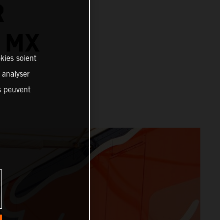
R
 MX
kies soient
, analyser
es peuvent