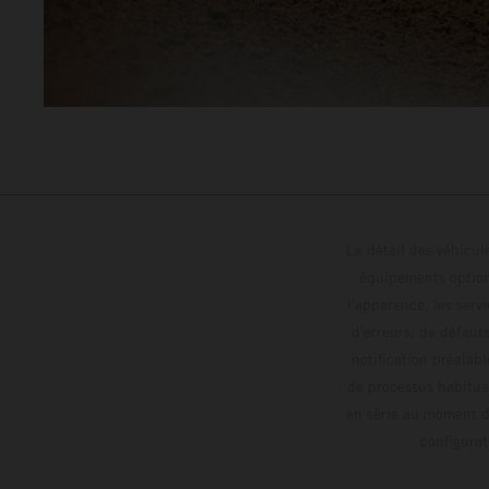
Le détail des véhicule
équipements optionn
l'apparence, les servi
d'erreurs, de défaut
notification préalabl
de processus habitue
en série au moment de
config