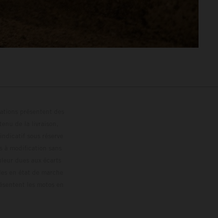
trations présentent des
enu de la livraison,
 indicatif sous réserve
s à modification sans
ouleur dues aux écarts
les en état de marche
résentent les motos en
loguée.