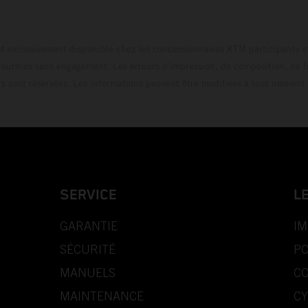
t exclusivement disponible chez les concessionnaires KTM participants et
fournies sans engagement. Les erreurs d'impression, de composition, de f
rs sont réservées. Les informations peuvent être modifiées à tout moment 
SERVICE
L
GARANTIE
IM
SÉCURITÉ
PO
MANUELS
CO
MAINTENANCE
CY