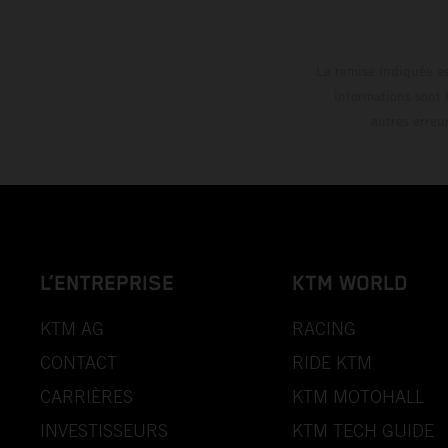
La remise indiquée es
informations sont 
autres erreu
L’ENTREPRISE
KTM WORLD
KTM AG
RACING
CONTACT
RIDE KTM
CARRIÈRES
KTM MOTOHALL
INVESTISSEURS
KTM TECH GUIDE