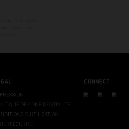
 autorisés. Toutes les
rappe ainsi que les
sans préavis.
EGAL
CONNECT
PRESSION
LITIQUE DE CONFIDENTIALITÉ
NDITIONS D'UTILISATION
BERSÉCURITÉ