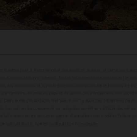
s illustrés peut différer de celui des modèles de série, et certaines illus
els disponibles avec surcoût. Toutes les informations concernant le cont
ces, les dimensions et le poids sont non-contractuelles et fournies à titre
s d'impression, de mise en page et de saisie; ces informations sont sujette
e. Dans le cas des surfaces revêtues, il peut y avoir des différences de c
ls. Les valeurs de consommation indiquées se réfèrent à l'état des véhicu
 la livraison en usine. Les images et illustrations des modèles Enduro p
uration compétition et non en configuration homo