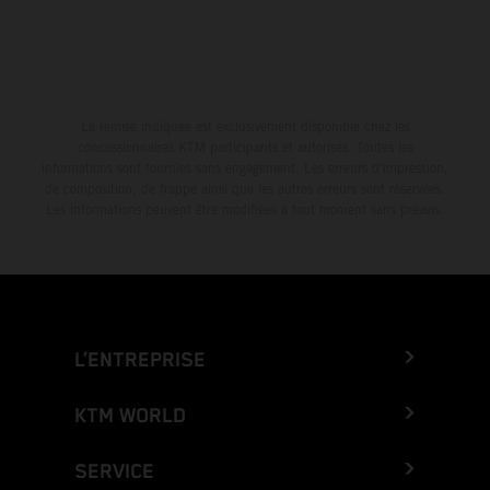
La remise indiquée est exclusivement disponible chez les
concessionnaires KTM participants et autorisés. Toutes les
informations sont fournies sans engagement. Les erreurs d'impression,
de composition, de frappe ainsi que les autres erreurs sont réservées.
Les informations peuvent être modifiées à tout moment sans préavis.
L’ENTREPRISE
KTM WORLD
SERVICE