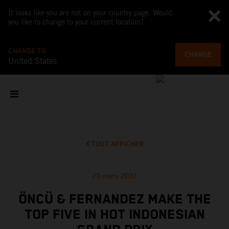
It looks like you are not on your country page. Would
you like to change to your current location?
CHANGE TO
CHANGE
United States
TOUT AFFICHER
20 mars 2022
ÖNCÜ & FERNANDEZ MAKE THE
TOP FIVE IN HOT INDONESIAN