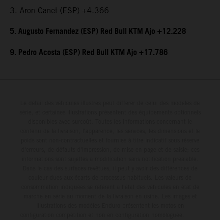
3. Aron Canet (ESP) +4.366
5. Augusto Fernandez (ESP) Red Bull KTM Ajo +12.228
9. Pedro Acosta (ESP) Red Bull KTM Ajo +17.786
Le détail des véhicules illustrés peut différer de celui des modèles de
série, et certaines illustrations présentent des équipements optionnels
disponibles avec surcoût. Toutes les informations concernant le
contenu de la livraison, l'apparence, les services, les dimensions et le
poids sont non-contractuelles et fournies à titre indicatif sous réserve
d'erreurs, de défauts d'impression, de mise en page et de saisie; ces
informations sont sujettes à modification sans notification préalable.
Dans le cas des surfaces revêtues, il peut y avoir des différences de
couleur dues aux écarts de processus habituels. Les valeurs de
consommation indiquées se réfèrent à l'état des véhicules en état de
marche en série au moment de la livraison en usine. Les images et
illustrations des modèles Enduro présentent les motos en
configuration compétition et non en configuration homologuée.