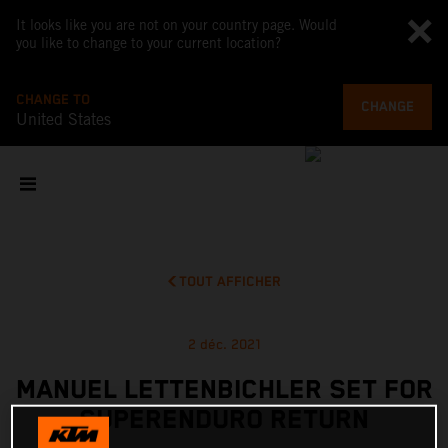
It looks like you are not on your country page. Would
you like to change to your current location?
CHANGE TO
CHANGE
United States
TOUT AFFICHER
2 déc. 2021
MANUEL LETTENBICHLER SET FOR
SUPERENDURO RETURN