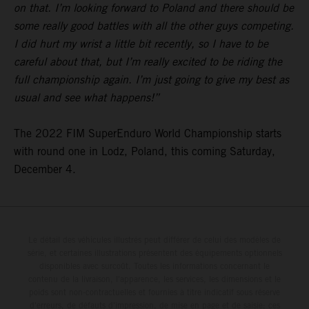
on that. I’m looking forward to Poland and there should be
some really good battles with all the other guys competing.
I did hurt my wrist a little bit recently, so I have to be
careful about that, but I’m really excited to be riding the
full championship again. I’m just going to give my best as
usual and see what happens!”
The 2022 FIM SuperEnduro World Championship starts
with round one in Lodz, Poland, this coming Saturday,
December 4.
Le détail des véhicules illustrés peut différer de celui des modèles de
série, et certaines illustrations présentent des équipements optionnels
disponibles avec surcoût. Toutes les informations concernant le
contenu de la livraison, l'apparence, les services, les dimensions et le
poids sont non-contractuelles et fournies à titre indicatif sous réserve
d'erreurs, de défauts d'impression, de mise en page et de saisie; ces