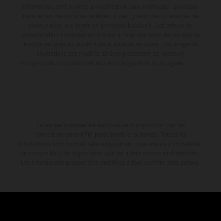
informations sont sujettes à modification sans notification préalable.
Dans le cas des surfaces revêtues, il peut y avoir des différences de
couleur dues aux écarts de processus habituels. Les valeurs de
consommation indiquées se réfèrent à l'état des véhicules en état de
marche en série au moment de la livraison en usine. Les images et
illustrations des modèles Enduro présentent les motos en
configuration compétition et non en configuration homologuée.
La remise indiquée est exclusivement disponible chez les
concessionnaires KTM participants et autorisés. Toutes les
informations sont fournies sans engagement. Les erreurs d'impression,
de composition, de frappe ainsi que les autres erreurs sont réservées.
Les informations peuvent être modifiées à tout moment sans préavis.