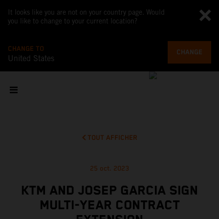
It looks like you are not on your country page. Would
you like to change to your current location?
CHANGE TO
CHANGE
United States
TOUT AFFICHER
25 oct. 2023
KTM AND JOSEP GARCIA SIGN
MULTI-YEAR CONTRACT