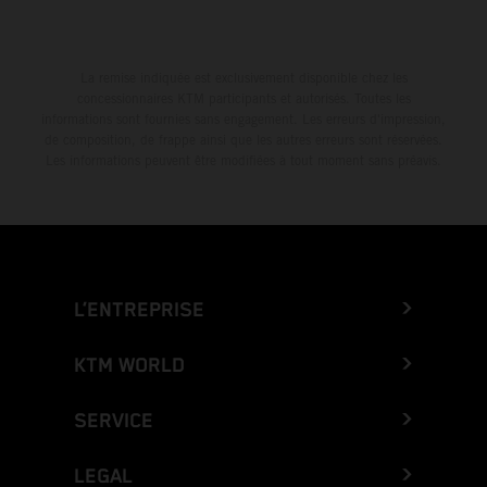
La remise indiquée est exclusivement disponible chez les
concessionnaires KTM participants et autorisés. Toutes les
informations sont fournies sans engagement. Les erreurs d'impression,
de composition, de frappe ainsi que les autres erreurs sont réservées.
Les informations peuvent être modifiées à tout moment sans préavis.
L’ENTREPRISE
KTM WORLD
SERVICE
LEGAL