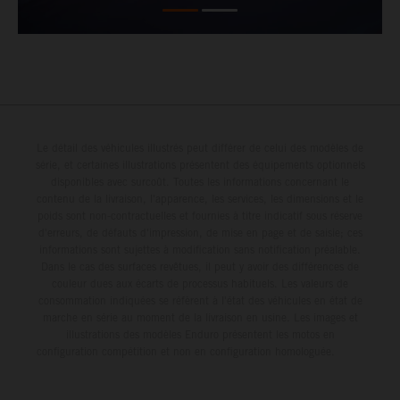
Le détail des véhicules illustrés peut différer de celui des modèles de
série, et certaines illustrations présentent des équipements optionnels
disponibles avec surcoût. Toutes les informations concernant le
contenu de la livraison, l'apparence, les services, les dimensions et le
poids sont non-contractuelles et fournies à titre indicatif sous réserve
d'erreurs, de défauts d'impression, de mise en page et de saisie; ces
informations sont sujettes à modification sans notification préalable.
Dans le cas des surfaces revêtues, il peut y avoir des différences de
couleur dues aux écarts de processus habituels. Les valeurs de
consommation indiquées se réfèrent à l'état des véhicules en état de
marche en série au moment de la livraison en usine. Les images et
illustrations des modèles Enduro présentent les motos en
configuration compétition et non en configuration homologuée.