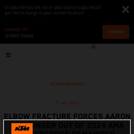
It looks like you are not on your country page. Would
you like to change to your current location?
CHANGE TO
CHANGE
United States
TOUT AFFICHER
17 avr. 2024
ELBOW FRACTURE FORCES AARON
PLESSINGER OUT OF 2024 AMA