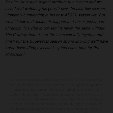
for him. He's such a great attribute to our team and we
have loved watching his growth over the past few seasons,
ultimately culminating in his best 450SX season yet. But
we all know that accidents happen and this is just a part
of racing. The vibe in our semi is never the same without
The Cowboy around, but the team will rally together and
finish out the Supercross season strong knowing we’ll have
Aaron back lifting everyone’s spirits come time for Pro
Motocross."
Le détail des véhicules illustrés peut différer de celui des modèles de
série, et certaines illustrations présentent des équipements optionnels
disponibles avec surcoût. Toutes les informations concernant le
contenu de la livraison, l'apparence, les services, les dimensions et le
poids sont non-contractuelles et fournies à titre indicatif sous réserve
d'erreurs, de défauts d'impression, de mise en page et de saisie; ces
informations sont sujettes à modification sans notification préalable.