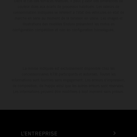
Dans le cas des surfaces revêtues, il peut y avoir des différences de
couleur dues aux écarts de processus habituels. Les valeurs de
consommation indiquées se réfèrent à l'état des véhicules en état de
marche en série au moment de la livraison en usine. Les images et
illustrations des modèles Enduro présentent les motos en
configuration compétition et non en configuration homologuée.
La remise indiquée est exclusivement disponible chez les
concessionnaires KTM participants et autorisés. Toutes les
informations sont fournies sans engagement. Les erreurs d'impression,
de composition, de frappe ainsi que les autres erreurs sont réservées.
Les informations peuvent être modifiées à tout moment sans préavis.
L’ENTREPRISE