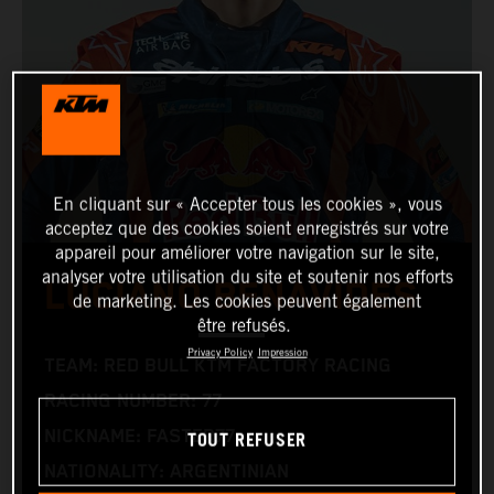
En cliquant sur « Accepter tous les cookies », vous
acceptez que des cookies soient enregistrés sur votre
appareil pour améliorer votre navigation sur le site,
analyser votre utilisation du site et soutenir nos efforts
LUCIANO BENAVIDES
de marketing. Les cookies peuvent également
être refusés.
Privacy Policy
Impression
TEAM: RED BULL KTM FACTORY RACING
RACING NUMBER: 77
TOUT REFUSER
NICKNAME: FASTER77
NATIONALITY: ARGENTINIAN