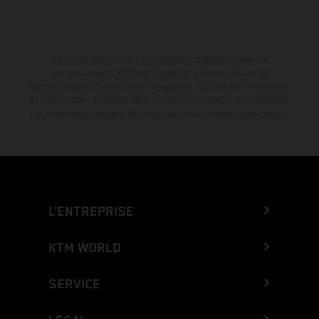
La remise indiquée est exclusivement disponible chez les
concessionnaires KTM participants et autorisés. Toutes les
informations sont fournies sans engagement. Les erreurs d'impression,
de composition, de frappe ainsi que les autres erreurs sont réservées.
Les informations peuvent être modifiées à tout moment sans préavis.
L’ENTREPRISE
KTM WORLD
SERVICE