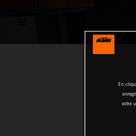
En cliqu
enregi
votre u