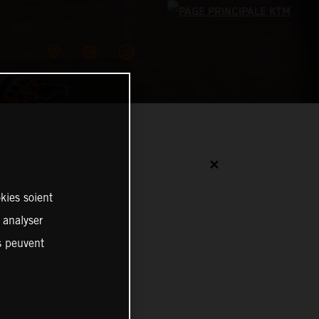
✕
kies soient
, analyser
es peuvent