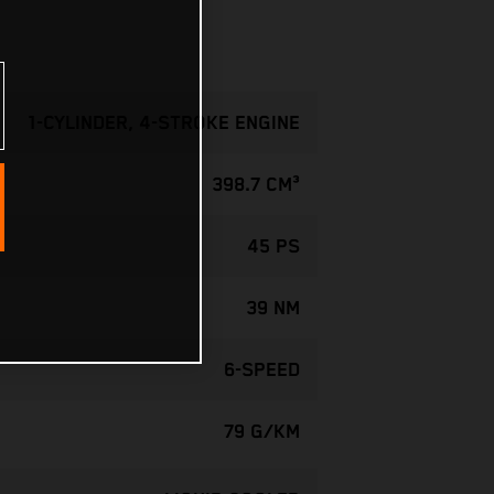
1-CYLINDER, 4-STROKE ENGINE
398.7 CM³
45 PS
39 NM
6-SPEED
79 G/KM