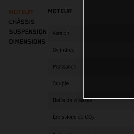
MOTEUR
MOTEUR
CHÂSSIS
SUSPENSION
Version
DIMENSIONS
Cylindrée
Puissance
Couple
Boîte de vitesses
Émissions de CO
2