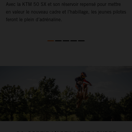
Avec la KTM 50 SX et son réservoir repensé pour mettre
L
en valeur le nouveau cadre et l’habillage, les jeunes pilotes
s
le
feront le plein d’adrénaline.
c
m
i
e
r
p
p
r