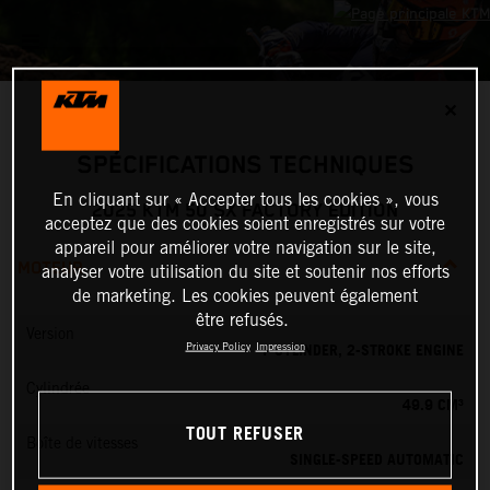
✕
SPÉCIFICATIONS TECHNIQUES
En cliquant sur « Accepter tous les cookies », vous
2025 KTM 50 SX FACTORY EDITION
acceptez que des cookies soient enregistrés sur votre
appareil pour améliorer votre navigation sur le site,
MOTEUR
analyser votre utilisation du site et soutenir nos efforts
de marketing. Les cookies peuvent également
être refusés.
Version
1-CYLINDER, 2-STROKE ENGINE
Privacy Policy
Impression
Cylindrée
49.9 CM³
TOUT REFUSER
Boîte de vitesses
SINGLE-SPEED AUTOMATIC