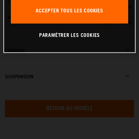
Préparation du mélange
DELL'ORTO PHBG 19 BS
ACCEPTER TOUS LES COOKIES
Moteur - Cylindres
SINGLE CYLINDER
PARAMÉTRER LES COOKIES
CHÂSSIS
SUSPENSION
RETOUR AU MODÈLE