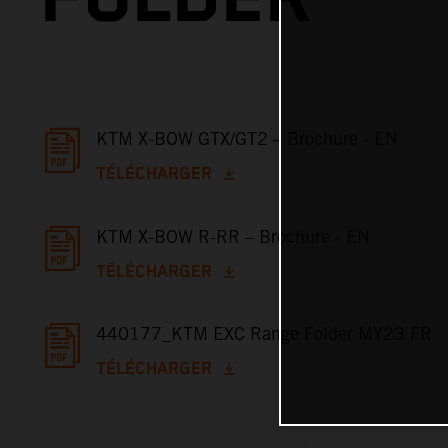
KTM X-BOW GTX/GT2 – Brochure - EN
TÉLÉCHARGER
KTM X-BOW R-RR – Brochure - EN
TÉLÉCHARGER
440177_KTM EXC Range Folder MY23 FR
TÉLÉCHARGER