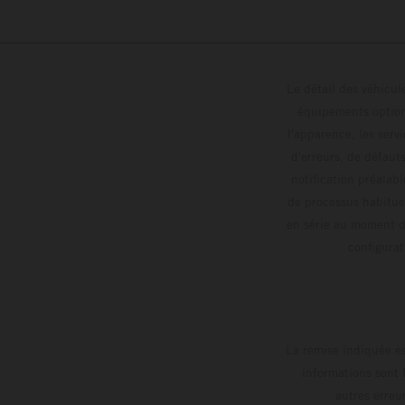
Le détail des véhicule
équipements optionn
l'apparence, les servi
d'erreurs, de défaut
notification préalabl
de processus habitue
en série au moment de
config
La remise indiquée es
informations sont 
autres erreu