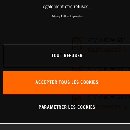
également être refusés.
Privacy Policy
Impression
KTM X-BOW GT4 – 
TÉLÉCHARGER
TOUT REFUSER
KTM X-BOW GT – B
TÉLÉCHARGER
ACCEPTER TOUS LES COOKIES
KTM X-BOW GT-XR 
PARAMÉTRER LES COOKIES
TÉLÉCHARGER