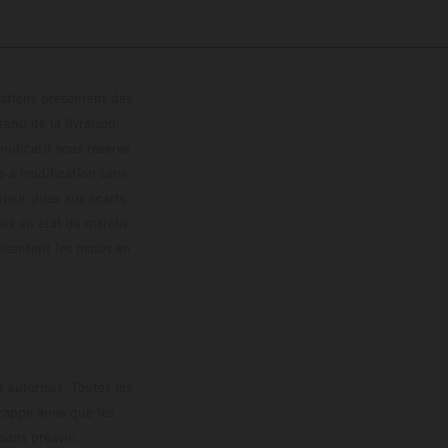
trations présentent des
enu de la livraison,
 indicatif sous réserve
s à modification sans
ouleur dues aux écarts
les en état de marche
résentent les motos en
loguée.
 autorisés. Toutes les
rappe ainsi que les
sans préavis.