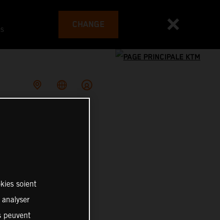
CHANGE
es
kies soient
, analyser
es peuvent