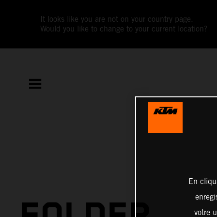
It looks like you are not on your country page.
Would you like to change to your current location?
En cliqu
enregi
FOLDER
votre u