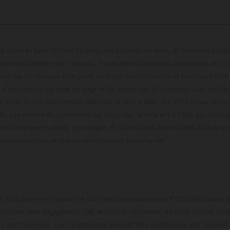
s illustrés peut différer de celui des modèles de série, et certaines illus
els disponibles avec surcoût. Toutes les informations concernant le cont
ces, les dimensions et le poids sont non-contractuelles et fournies à titre
s d'impression, de mise en page et de saisie; ces informations sont sujette
e. Dans le cas des surfaces revêtues, il peut y avoir des différences de c
ls. Les valeurs de consommation indiquées se réfèrent à l'état des véhicu
 la livraison en usine. Les images et illustrations des modèles Enduro p
uration compétition et non en configuration homo
t exclusivement disponible chez les concessionnaires KTM participants et
fournies sans engagement. Les erreurs d'impression, de composition, de f
rs sont réservées. Les informations peuvent être modifiées à tout moment 