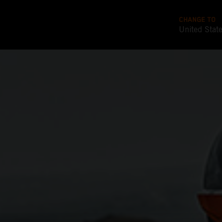
CHANGE TO
United Stat