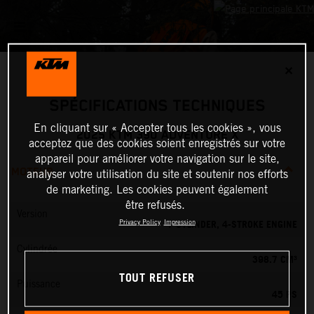
✕
SPÉCIFICATIONS TECHNIQUES
En cliquant sur « Accepter tous les cookies », vous
2025 KTM 390 ADVENTURE X
acceptez que des cookies soient enregistrés sur votre
appareil pour améliorer votre navigation sur le site,
MOTEUR
analyser votre utilisation du site et soutenir nos efforts
de marketing. Les cookies peuvent également
être refusés.
Version
1-CYLINDER, 4-STROKE ENGINE
Privacy Policy
Impression
Cylindrée
398.7 CM³
TOUT REFUSER
Puissance
45 PS