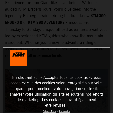
Experience the Iron Giant like never before. With our
guided KTM Erzberg Tours, you’ll dive deep into the
KTM 390
legendary Erzberg terrain – riding the brand‑new
ENDURO R
KTM 390 ADVENTURE R
or
models. From
Thursday to Sunday, unique offroad adventures await you,
led by experienced KTM guides who know the mountain
inside out. Whether you're new to adventure riding or
looking to take your skills to the next level – our tours are
all experience levels
designed for
.
En cliquant sur « Accepter tous les cookies », vous
acceptez que des cookies soient enregistrés sur votre
appareil pour améliorer votre navigation sur le site,
analyser votre utilisation du site et soutenir nos efforts
de marketing. Les cookies peuvent également
être refusés.
Privacy Policy
Impression