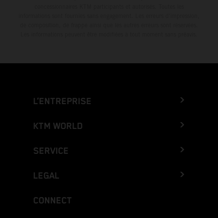
concessionnaires KTM participants et autorisés. Toutes les
informations sont fournies sans engagement. Les erreurs d'impression,
de composition, de frappe ainsi que les autres erreurs sont réservées.
Les informations peuvent être modifiées à tout moment sans préavis.
L’ENTREPRISE
KTM WORLD
SERVICE
LEGAL
CONNECT