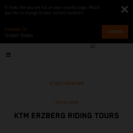
It looks like you are not on your country page. Would
you like to change to your current location?
CHANGE TO
CHANGE
United States
TOUT AFFICHER
28 mai 2026
KTM ERZBERG RIDING TOURS