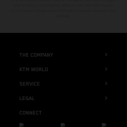
Errori di stampa, composizione, battitura e altri errori sono riservati.
Le informazioni possono essere modificate in qualsiasi momento senza
preavviso.
THE COMPANY
KTM WORLD
SERVICE
LEGAL
CONNECT