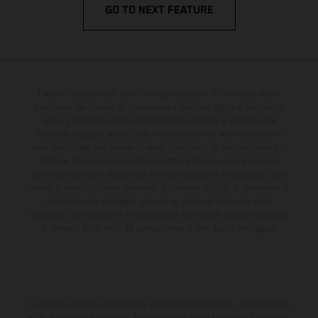
GO TO NEXT FEATURE
I veicoli rappresentati nelle immagini possono differire per alcuni
particolari dai modelli di produzione e montare optional disponibili
solo a pagamento. Tutte le informazioni relative a volume della
fornitura, aspetto, servizi, pesi e dimensioni non sono vincolanti e
sono specificate con riserva di errori tipografici, di composizione e di
stampa. Nel caso di superfici rivestite, potranno essere presenti
differenze di colore dovute alle normali deviazioni del processo. Con
riserva di modifica senza preavviso. I consumi indicati si riferiscono ai
veicoli di serie omologati per uso su strada al momento della
consegna. Le immagini e le illustrazioni dei modelli Enduro mostrano
la versione della moto da competizione e non quella omologata.
Lo sconto indicato è disponibile esclusivamente presso i concessionari
KTM autorizzati e aderenti. Tutte le informazioni sono senza impegno.