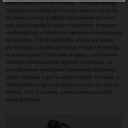
senza azionare la leva della frizione. I principali vantaggi
includono tempi ridotti per il cambio marcia e una guida
più fluida e precisa. L'impatto dell'inversione del carico
sulla ruota posteriore si riduce notevolmente, la trazione
risulta migliorata e il pilota può mantenere una piena presa
sul manubrio. Il QUICKSHIFTER+ utilizza due sensori:
uno è montato sulla leva del cambio e rileva il movimento
su di essa quando il pilota sale di marcia, così il sistema
interviene istantaneamente tagliando l'accensione; un
secondo sensore rileva invece l'inserimento della marcia,
riattiva l'iniezione e apre la valvola a farfalla. In scalata, il
sistema adatta il regime di rotazione a quello del rapporto
inferiore. Se lo si desidera, questo sistema può anche
essere disattivato.