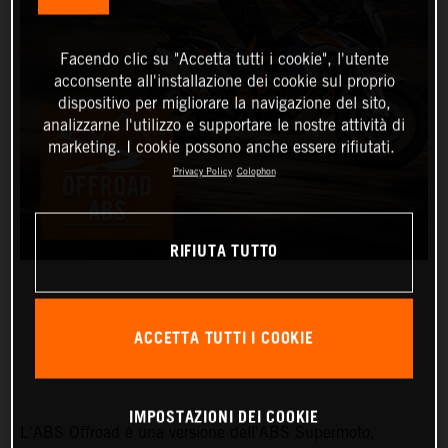
Facendo clic su "Accetta tutti i cookie", l'utente
acconsente all'installazione dei cookie sul proprio
dispositivo per migliorare la navigazione del sito,
analizzarne l'utilizzo e supportare le nostre attività di
marketing. I cookie possono anche essere rifiutati.
Privacy Policy
Colophon
RIFIUTA TUTTO
ACCETTA TUTTI I COOKIE
ABS OFFROAD
IMPOSTAZIONI DEI COOKIE
L'ABS Offroad è una versione dell'ABS Supermoto,