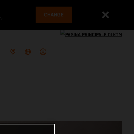
CHANGE
es