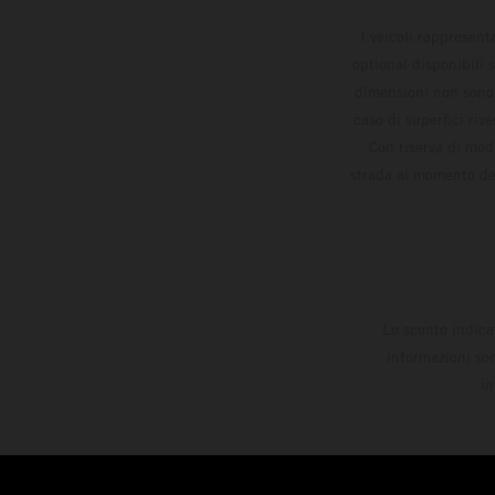
I veicoli rappresent
optional disponibili 
dimensioni non sono v
caso di superfici riv
Con riserva di modi
strada al momento del
Lo sconto indica
informazioni son
in