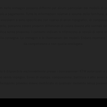
ati nelle immagini possono differire per alcuni particolari dai modelli di
solo a pagamento. Tutte le informazioni relative a volume della fornitura, as
incolanti e sono specificate con riserva di errori tipografici, di composi
estite, potranno essere presenti differenze di colore dovute alle normali de
fica senza preavviso. I consumi indicati si riferiscono ai veicoli di serie 
la consegna. Le immagini e le illustrazioni dei modelli Enduro mostrano 
da competizione e non quella omologata.
to è disponibile esclusivamente presso i concessionari KTM autorizzati e a
o senza impegno. Errori di stampa, composizione, battitura e altri errori s
formazioni possono essere modificate in qualsiasi momento senza preavvi