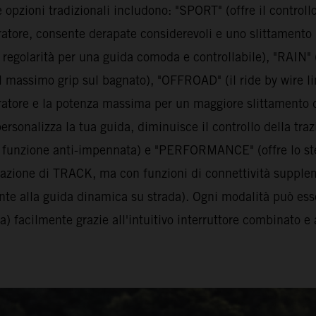
 opzioni tradizionali includono: "SPORT" (offre il controllo
ratore, consente derapate considerevoli e uno slittamento
 regolarità per una guida comoda e controllabile), "RAIN"
l massimo grip sul bagnato), "OFFROAD" (il ride by wire li
ratore e la potenza massima per un maggiore slittamento d
rsonalizza la tua guida, diminuisce il controllo della traz
a funzione anti-impennata) e "PERFORMANCE" (offre lo stes
zazione di TRACK, ma con funzioni di connettività supple
te alla guida dinamica su strada). Ogni modalità può ess
a) facilmente grazie all'intuitivo interruttore combinato e 