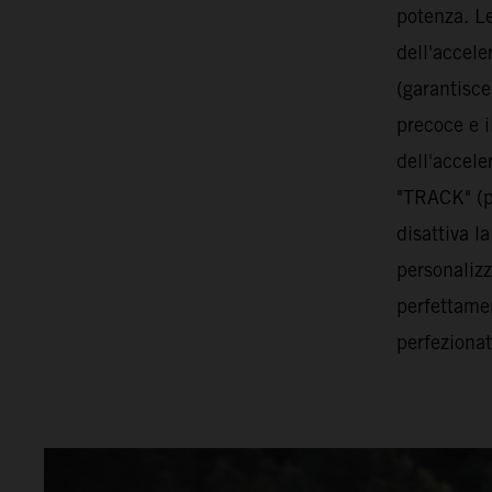
potenza. Le
dell'accele
(garantisce
precoce e i
dell'accele
"TRACK" (pe
disattiva l
personaliz
perfettamen
perfezionat