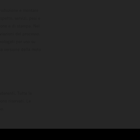
 produzione e montare
petto, servizi, pesi e
zione e di stampa. Nel
viazioni del processo.
omologati per uso su
la versione della moto
derenti. Tutte le
ono riservati. Le
so.