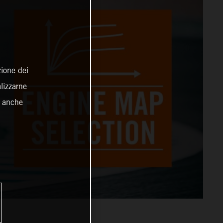
zione dei
alizzarne
o anche